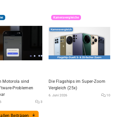
me
Kameravergleiche
n Motorola sind
Die Flagships im Super-Zoom
ftware-Problemen
Vergleich (25x)
bar
6. Juni 2026
10
6
3
allen Beiträgen