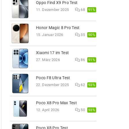
Oppo Find X9 Pro Test
91%
11. Dezember 2025
68
Honor Magic 8 Pro Test
90%
15. Januar 2026
35
Xiaomi 17 im Test
91%
27. März 2026
86
Poco F8 Ultra Test
93%
22. Dezember 2025
62
Poco X8 Pro Max Test
93%
12. April 2026
50
Poco X8 Pro Test