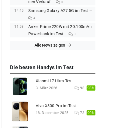
den Verkauf
0
14:45
Samsung Galaxy A27 5G im Test
4
11:53
Anker Prime 220W mit 20.100mAh
Powerbank im Test
0
Alle News zeigen
Die besten Handys im Test
Xiaomi 17 Ultra Test
93%
3. März 2026
98
Vivo X300 Pro im Test
90%
18. Dezember 2025
73