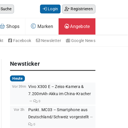
Suche
Login
Registrieren
Shops
Marken
Angebote
kt
Facebook
Newsletter
Google News
Newsticker
Heute
Vor 39m
Vivo X300 E – Zeiss-Kamera &
7.200mAh-Akku im China-Kracher
0
Vor 3h
Punkt. MC03 – Smartphone aus
Deutschland/Schweiz vorgestellt
0