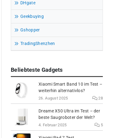
DHgate
Geekbuying
Gshopper
TradingShenzhen
Beliebteste Gadgets
Xiaomi Smart Band 10 im Test –
weiterhin alternativlos?
26. August 2025
28
Dreame X50 Ultra im Test – der
beste Saugroboter der Welt?
4. Februar 2025
5
Xiaomi Pad 7 Test