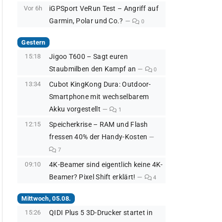
Vor 6h
iGPSport VeRun Test – Angriff auf
Garmin, Polar und Co.?
0
Gestern
15:18
Jigoo T600 – Sagt euren
Staubmilben den Kampf an
0
13:34
Cubot KingKong Dura: Outdoor-
Smartphone mit wechselbarem
Akku vorgestellt
1
12:15
Speicherkrise – RAM und Flash
fressen 40% der Handy-Kosten
7
09:10
4K-Beamer sind eigentlich keine 4K-
Beamer? Pixel Shift erklärt!
4
Mittwoch, 05.08.
15:26
QIDI Plus 5 3D-Drucker startet in