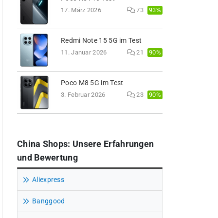
93%
17. März 2026
73
Redmi Note 15 5G im Test
90%
11. Januar 2026
21
Poco M8 5G im Test
90%
3. Februar 2026
23
China Shops: Unsere Erfahrungen
und Bewertung
Aliexpress
Banggood