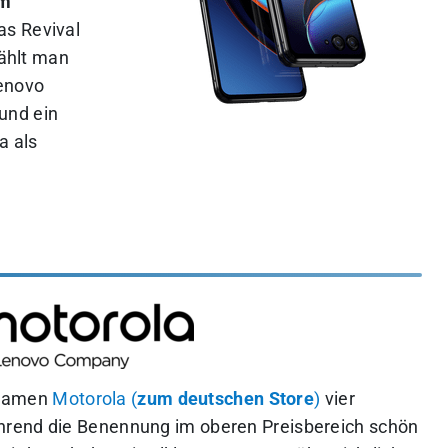
em
as Revival
wählt man
Lenovo
und ein
a als
 Namen
Motorola (
zum deutschen Store
)
vier
hrend die Benennung im oberen Preisbereich schön