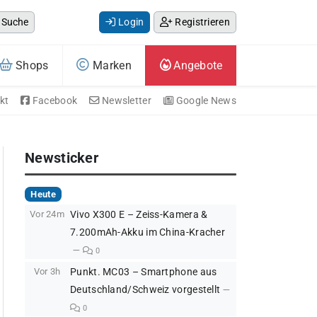
Suche
Login
Registrieren
Shops
Marken
Angebote
kt
Facebook
Newsletter
Google News
Newsticker
Heute
Vor 24m
Vivo X300 E – Zeiss-Kamera &
7.200mAh-Akku im China-Kracher
0
Vor 3h
Punkt. MC03 – Smartphone aus
Deutschland/Schweiz vorgestellt
0