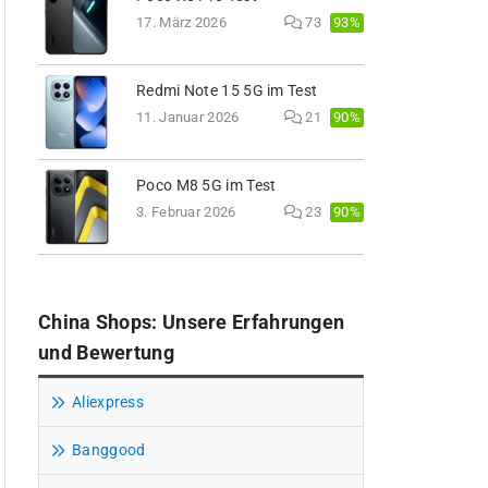
93%
17. März 2026
73
Redmi Note 15 5G im Test
90%
11. Januar 2026
21
Poco M8 5G im Test
90%
3. Februar 2026
23
China Shops: Unsere Erfahrungen
und Bewertung
Aliexpress
Banggood