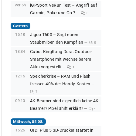
Vor 6h
iGPSport VeRun Test – Angriff auf
Garmin, Polar und Co.?
0
Gestern
15:18
Jigoo T600 – Sagt euren
Staubmilben den Kampf an
0
13:34
Cubot KingKong Dura: Outdoor-
Smartphone mit wechselbarem
Akku vorgestellt
1
12:15
Speicherkrise – RAM und Flash
fressen 40% der Handy-Kosten
7
09:10
4K-Beamer sind eigentlich keine 4K-
Beamer? Pixel Shift erklärt!
4
Mittwoch, 05.08.
15:26
QIDI Plus 5 3D-Drucker startet in