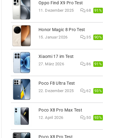
Oppo Find X9 Pro Test
91%
11. Dezember 2025
68
Honor Magic 8 Pro Test
90%
15. Januar 2026
35
Xiaomi 17 im Test
91%
27. März 2026
86
Poco F8 Ultra Test
93%
22. Dezember 2025
62
Poco X8 Pro Max Test
93%
12. April 2026
50
Poco X8 Pro Test