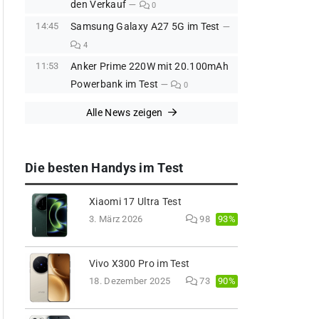
den Verkauf
0
14:45
Samsung Galaxy A27 5G im Test
4
11:53
Anker Prime 220W mit 20.100mAh
Powerbank im Test
0
Alle News zeigen
Die besten Handys im Test
Xiaomi 17 Ultra Test
93%
3. März 2026
98
Vivo X300 Pro im Test
90%
18. Dezember 2025
73