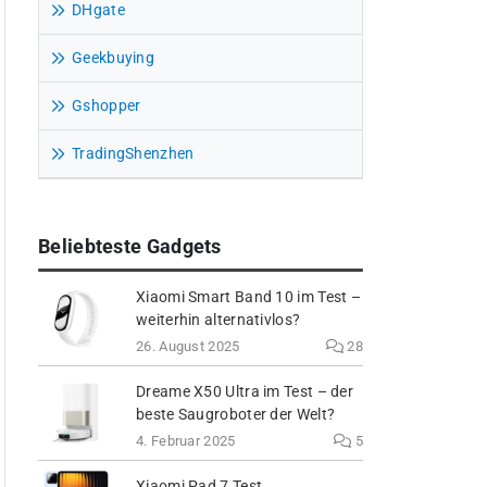
DHgate
Geekbuying
Gshopper
TradingShenzhen
Beliebteste Gadgets
Xiaomi Smart Band 10 im Test –
weiterhin alternativlos?
26. August 2025
28
Dreame X50 Ultra im Test – der
beste Saugroboter der Welt?
4. Februar 2025
5
Xiaomi Pad 7 Test