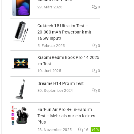
29. März 2025
0
Cuktech 15 Ultra im Test –
20.000 mAh Powerbank mit
165W Input!
5. Februar 2025
0
Xiaomi Redmi Book Pro 14 2025
im Test
10. Juni 2025
0
Dreame H14 Pro im Test
30. September 2024
3
EarFun Air Pro 4+ In-Ears im
Test – Mehr als nur ein kleines
Plus
91%
28. November 2025
16