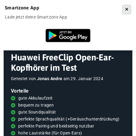
Smartzone App
Menü
Lade jetzt deine Smartzone App
Startseite
»
Gadgets
»
Kopfhörer
»
Huawei FreeClip Open-Ear-Kopfhöre
Huawei FreeClip Open-Ear-
Kopfhörer im Test
Getestet von
Jonas Andre
am
29. Januar 2024
Vorteile
gute Akkulaufzeit
bequem zu tragen
gute Soundqualität
perfekte Sprachqualität (+Geräuschunterdrückung)
perfekte Pairing und beidseitig nutzbar
hohe Lautstärke (für Open-Ears)