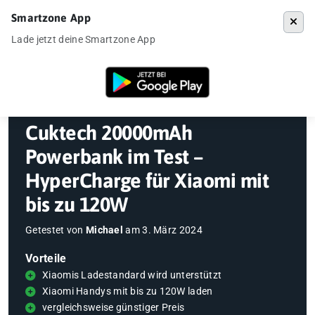
Smartzone App
Menü
Lade jetzt deine Smartzone App
Startseite
»
Gadgets
»
Powerbank
»
Cuktech 20000mAh Powerbank im T
Cuktech 20000mAh
Powerbank im Test –
HyperCharge für Xiaomi mit
bis zu 120W
Getestet von
Michael
am
3. März 2024
Vorteile
Xiaomis Ladestandard wird unterstützt
Xiaomi Handys mit bis zu 120W laden
vergleichsweise günstiger Preis