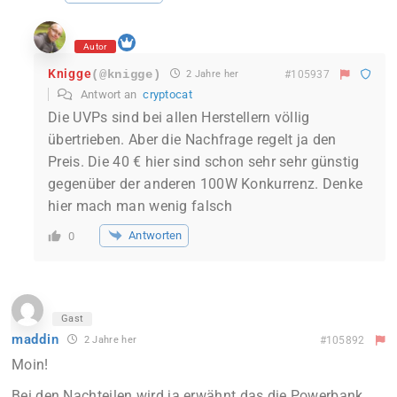
Autor
Knigge
(@knigge)
2 Jahre her
#105937
Antwort an
cryptocat
Die UVPs sind bei allen Herstellern völlig
übertrieben. Aber die Nachfrage regelt ja den
Preis. Die 40 € hier sind schon sehr sehr günstig
gegenüber der anderen 100W Konkurrenz. Denke
hier mach man wenig falsch
Antworten
0
Gast
maddin
2 Jahre her
#105892
Moin!
Bei den Nachteilen wird ja erwähnt das die Powerbank