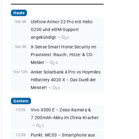
Heute
Vor 6h
Ulefone Armor 22 Pro mit Helio
G200 und eSIM-Support
angekündigt
0
Vor 9h
X-Sense Smart Home Security im
Praxistest: Rauch-, Hitze- & CO-
Melder
0
Vor 12h
Anker Solarbank 4 Pro vs Hoymiles
HiBattery 4020 X – Das Duell der
Meister!
0
Gestern
15:26
Vivo X300 E – Zeiss-Kamera &
7.200mAh-Akku im China-Kracher
2
12:33
Punkt. MC03 – Smartphone aus