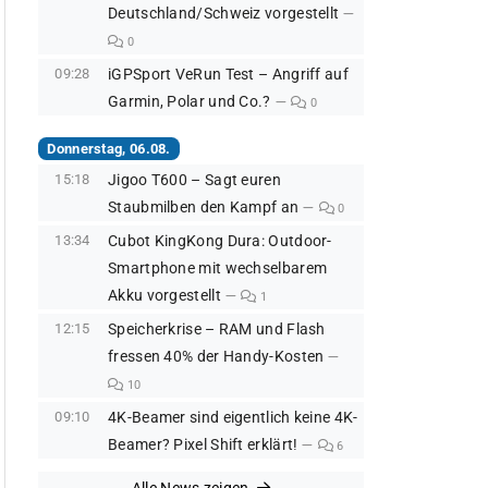
Deutschland/Schweiz vorgestellt
0
09:28
iGPSport VeRun Test – Angriff auf
Garmin, Polar und Co.?
0
Donnerstag, 06.08.
15:18
Jigoo T600 – Sagt euren
Staubmilben den Kampf an
0
13:34
Cubot KingKong Dura: Outdoor-
Smartphone mit wechselbarem
Akku vorgestellt
1
12:15
Speicherkrise – RAM und Flash
fressen 40% der Handy-Kosten
10
09:10
4K-Beamer sind eigentlich keine 4K-
Beamer? Pixel Shift erklärt!
6