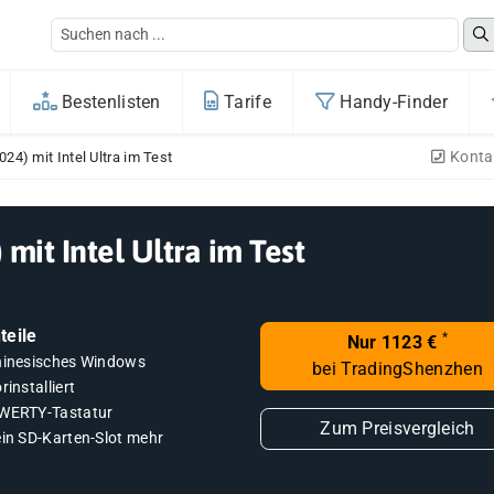
Bestenlisten
Tarife
Handy-Finder
Konta
24) mit Intel Ultra im Test
mit Intel Ultra im Test
teile
*
Nur 1123 €
hinesisches Windows
bei TradingShenzhen
rinstalliert
WERTY-Tastatur
Zum Preisvergleich
ein SD-Karten-Slot mehr