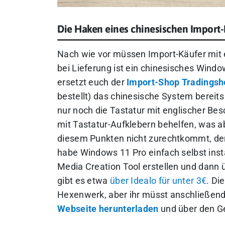
Die Haken eines chinesischen Import
Nach wie vor müssen Import-Käufer mit 
bei Lieferung ist ein chinesisches Wind
ersetzt euch der
Import-Shop Tradings
bestellt) das chinesische System bereits
nur noch die Tastatur mit englischer Bes
mit Tastatur-Aufklebern behelfen, was a
diesem Punkten nicht zurechtkommt, der 
habe Windows 11 Pro einfach selbst insta
Media Creation Tool erstellen und dann
gibt es etwa
über Idealo für unter 3€
. Di
Hexenwerk, aber ihr müsst anschließen
Webseite herunterladen
und über den Ge