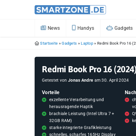
News
Handys
Gadgets
Startseite
»
Gadgets
»
Laptop
»
Redmi Book Pro 16 (20
Redmi Book Pro 16 (2024) 
Getestet von
Jonas Andre
am
30. April 2024
Vorteile
Nach
exzellente Verarbeitung und
c
herausragende Haptik
vo
brachiale Leistung (Intel Ultra 7 +
Q
32GB RAM)
k
starke integrierte Grafikleistung
schnelles, scharfes 165Hz Display