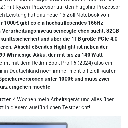
2) mit Ryzen-Prozessor auf den Flagship-Prozessor
lich Leistung hat das neue 16 Zoll Notebook von
er 1000€ gibt es ein hochauflösendes 165Hz
n Verarbeitungsniveau seinesgleichen sucht. 32GB
unftssicherheit und über die 1TB große PCIe 4.0
en. Abschließendes Highlight ist neben der
99 Wh riesige Akku, der mit bis zu 140 Watt
ennt mit dem Redmi Book Pro 16 (2024) also ein
 in Deutschland noch immer nicht offiziell kaufen
 Speicherversionen unter 1000€ und muss zwei
 kurz eingehen möchte.
tzten 4 Wochen mein Arbeitsgerät und alles über
zt in diesem ausführlichen Testbericht!