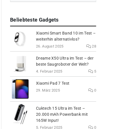
Beliebteste Gadgets
Xiaomi Smart Band 10 im Test –
weiterhin alternativlos?
26. August 2025
28
Dreame X50 Ultra im Test – der
beste Saugroboter der Welt?
4. Februar 2025
5
Xiaomi Pad 7 Test
29. März 2025
0
Cuktech 15 Ultra im Test –
20.000 mAh Powerbank mit
165W Input!
5. Februar 2025
0