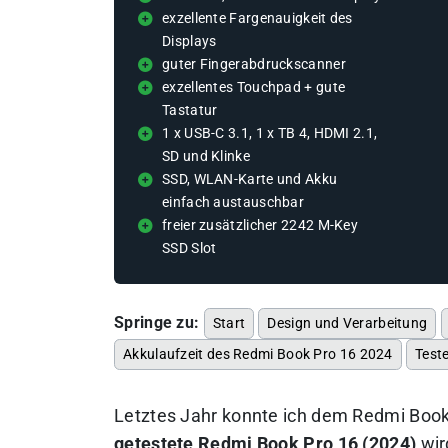
exzellente Fargenauigkeit des
Displays
guter Fingerabdruckscanner
exzellentes Touchpad + gute
Tastatur
1 x USB-C 3.1, 1 x TB 4, HDMI 2.1,
SD und Klinke
SSD, WLAN-Karte und Akku
einfach austauschbar
freier zusätzlicher 2242 M-Key
SSD Slot
Springe zu:
Start
Design und Verarbeitung
Akkulaufzeit des Redmi Book Pro 16 2024
Test
Letztes Jahr konnte ich dem Redmi Book
getestete Redmi Book Pro 16 (2024)
wir