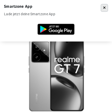
Smartzone App
Menü
Lade jetzt deine Smartzone App
Startseite
»
Angebote
»
Realme GT 7 ab 287€