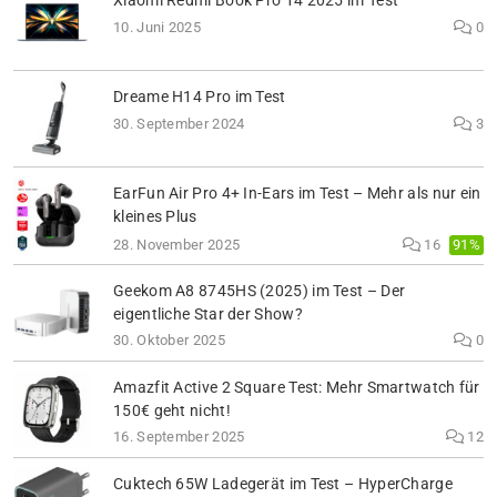
Xiaomi Redmi Book Pro 14 2025 im Test
10. Juni 2025
0
Dreame H14 Pro im Test
30. September 2024
3
EarFun Air Pro 4+ In-Ears im Test – Mehr als nur ein
kleines Plus
91%
28. November 2025
16
Geekom A8 8745HS (2025) im Test – Der
eigentliche Star der Show?
30. Oktober 2025
0
Amazfit Active 2 Square Test: Mehr Smartwatch für
150€ geht nicht!
16. September 2025
12
Cuktech 65W Ladegerät im Test – HyperCharge