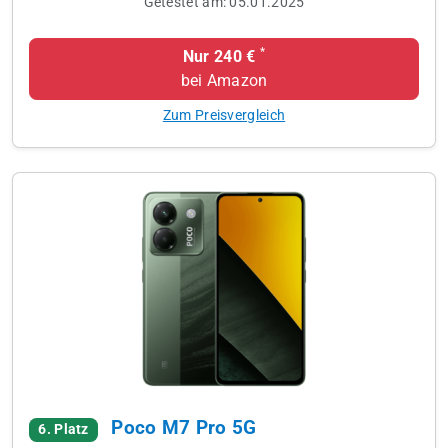
Getestet am:
05.01.2025
*
Nur 240 €
bei Amazon
Zum Preisvergleich
Poco M7 Pro 5G
6. Platz