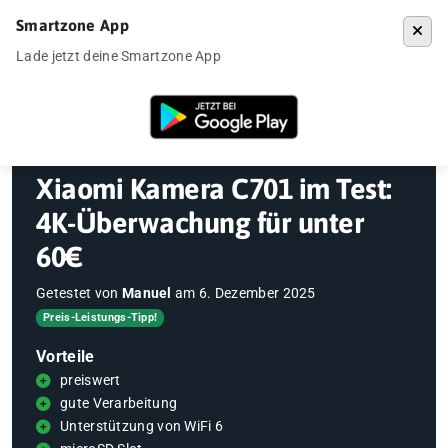
Smartzone App
Menü
Lade jetzt deine Smartzone App
Startseite
»
Gadgets
»
Überwachungskamera
»
Xiaomi Kamera C701 im
Xiaomi Kamera C701 im Test:
4K-Überwachung für unter
60€
Getestet von
Manuel
am
6. Dezember 2025
Preis-Leistungs-Tipp!
Vorteile
preiswert
gute Verarbeitung
Unterstützung von WiFi 6