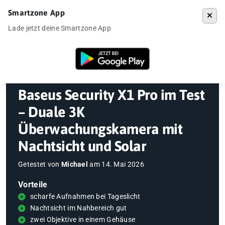
Smartzone App
Menü
Lade jetzt deine Smartzone App
Startseite
»
Gadgets
»
Überwachungskamera
»
Baseus Security X1 Pr
Baseus Security X1 Pro im Test
– Duale 3K
Überwachungskamera mit
Nachtsicht und Solar
Getestet von
Michael
am
14. Mai 2026
Vorteile
scharfe Aufnahmen bei Tageslicht
Nachtsicht im Nahbereich gut
zwei Objektive in einem Gehäuse