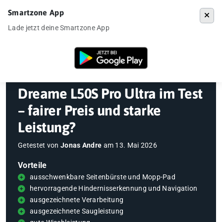
Smartzone App
Menü
Lade jetzt deine Smartzone App
Startseite
»
Gadgets
»
Saugroboter
»
Dreame L50S Pro Ultra im Test – f
Dreame L50S Pro Ultra im Test
– fairer Preis und starke
Leistung?
Getestet von
Jonas Andre
am
13. Mai 2026
Vorteile
ausschwenkbare Seitenbürste und Mopp-Pad
hervorragende Hindernisserkennung und Navigation
ausgezeichnete Verarbeitung
ausgezeichnete Saugleistung