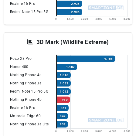
Realme 16 Pro
2.935
Redmi Note 15 Pro 5G
2.906
0
1.600
3.200
4.800
6.400
8.000
3D Mark (Wildlife Extreme)
Poco X8 Pro
4.186
Honor 400
1.482
Nothing Phone 4a
1.040
Nothing Phone 3a
1.032
Redmi Note 15 Pro 5G
1.012
Nothing Phone 4b
950
Realme 16 Pro
861
Motorola Edge 60
849
Nothing Phone 3a Lite
832
0
1.000
2.000
3.000
4.000
5.000