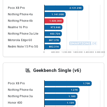
Poco X8 Pro
2.121.290
Nothing Phone 4a
1.141.000
Nothing Phone 4b
1.020.300
Realme 16 Pro
973.960
Nothing Phone 3a Lite
933.726
Motorola Edge 60
887.378
Redmi Note 15 Pro 5G
882.316
0
600.000
1.200.000
1.800.000
2.400.000
3.000.000
Geekbench Single (v6)
Poco X8 Pro
1.708
Nothing Phone 4a
1.270
Nothing Phone 3a
1.180
Honor 400
1.139