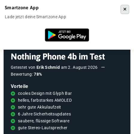
Smartzone App
Menü
Lade jetzt deine Smartzone App
Startseite
»
Testberichte
»
Nothing Phone 4b im Test
Nothing Phone 4b im Test
Getestet von
Erik Schmid
am
2. August 2026
Bewertung:
78%
Vorteile
cooles Design mit Glyph Bar
helles, farbstarkes AMOLED
sehr gute Akkulaufzeit
6 Jahre Sicherheitsupdates
saubere, flüssige Software
gute Stereo-Lautsprecher