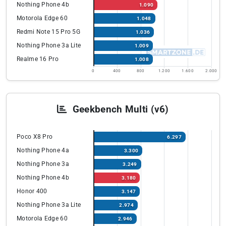
Nothing Phone 4b
1.090
Motorola Edge 60
1.048
Redmi Note 15 Pro 5G
1.036
Nothing Phone 3a Lite
1.009
Realme 16 Pro
1.008
0
400
800
1.200
1.600
2.000
Geekbench Multi (v6)
Poco X8 Pro
6.297
Nothing Phone 4a
3.300
Nothing Phone 3a
3.249
Nothing Phone 4b
3.180
Honor 400
3.147
Nothing Phone 3a Lite
2.974
Motorola Edge 60
2.946