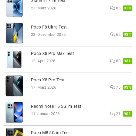
Xiaomi 17 im Test
91%
27. März 2026
86
Poco F8 Ultra Test
93%
22. Dezember 2025
62
Poco X8 Pro Max Test
93%
12. April 2026
50
Poco X8 Pro Test
93%
17. März 2026
75
Redmi Note 15 5G im Test
90%
11. Januar 2026
21
Poco M8 5G im Test