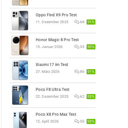
Oppo Find X9 Pro Test
91%
11. Dezember 2025
68
Honor Magic 8 Pro Test
90%
15. Januar 2026
35
Xiaomi 17 im Test
91%
27. März 2026
86
Poco F8 Ultra Test
93%
22. Dezember 2025
62
Poco X8 Pro Max Test
93%
12. April 2026
50