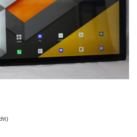
:
cht)