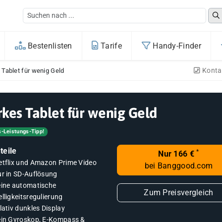
Bestenlisten
Tarife
Handy-Finder
Konta
 Tablet für wenig Geld
rkes Tablet für wenig Geld
s-Leistungs-Tipp!
teile
*
Nur 166 €
etflix und Amazon Prime Video
bei Banggood.com
ur in SD-Auflösung
eine automatische
Zum Preisvergleich
lligkeitsregulierung
lativ dunkles Display
ein Gyroskop, E-Kompass &