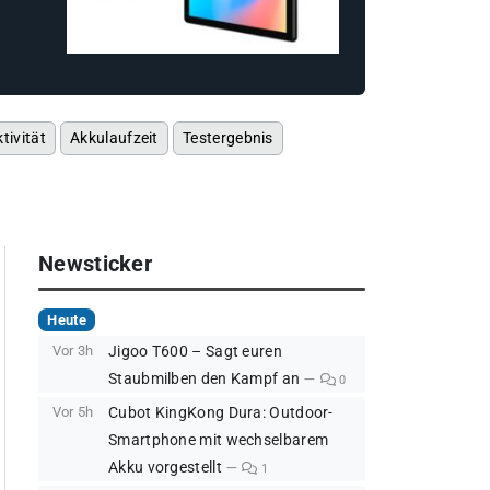
tivität
Akkulaufzeit
Testergebnis
Newsticker
Heute
Vor 3h
Jigoo T600 – Sagt euren
Staubmilben den Kampf an
0
Vor 5h
Cubot KingKong Dura: Outdoor-
Smartphone mit wechselbarem
Akku vorgestellt
1