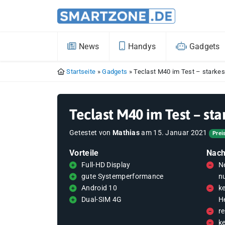
News
Handys
Gadgets
Startseite
»
Gadgets
»
Teclast M40 im Test – starkes
Teclast M40 im Test – sta
Getestet von
Mathias
am
15. Januar 2021
Prei
Vorteile
Nach
Full-HD Display
N
gute Systemperformance
n
Android 10
k
Dual-SIM 4G
He
re
k