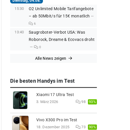
Dienstag, 04.08.
15:30
O2 Unlimited Mobile Tarifangebote
– ab 50Mbit/s für 15€ monatlich
6
13:40
Saugroboter-Verbot USA: Was
Roborock, Dreame & Ecovacs droht
0
Alle News zeigen
Die besten Handys im Test
Xiaomi 17 Ultra Test
93%
3. März 2026
98
Vivo X300 Pro im Test
90%
18. Dezember 2025
73