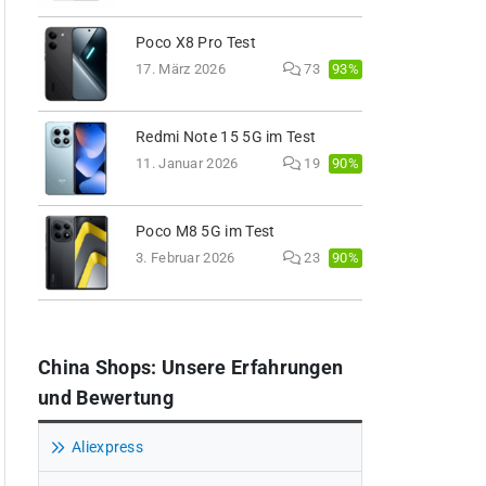
Poco X8 Pro Test
93%
17. März 2026
73
Redmi Note 15 5G im Test
90%
11. Januar 2026
19
Poco M8 5G im Test
90%
3. Februar 2026
23
China Shops: Unsere Erfahrungen
und Bewertung
Aliexpress