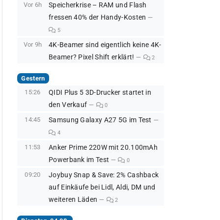
Vor 6h
Speicherkrise – RAM und Flash
fressen 40% der Handy-Kosten
5
Vor 9h
4K-Beamer sind eigentlich keine 4K-
Beamer? Pixel Shift erklärt!
2
Gestern
15:26
QIDI Plus 5 3D-Drucker startet in
den Verkauf
0
14:45
Samsung Galaxy A27 5G im Test
4
11:53
Anker Prime 220W mit 20.100mAh
Powerbank im Test
0
09:20
Joybuy Snap & Save: 2% Cashback
auf Einkäufe bei Lidl, Aldi, DM und
weiteren Läden
2