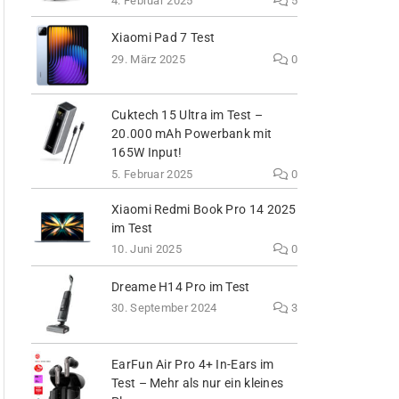
4. Februar 2025
5
Xiaomi Pad 7 Test
29. März 2025
0
Cuktech 15 Ultra im Test –
20.000 mAh Powerbank mit
165W Input!
5. Februar 2025
0
Xiaomi Redmi Book Pro 14 2025
im Test
10. Juni 2025
0
Dreame H14 Pro im Test
30. September 2024
3
EarFun Air Pro 4+ In-Ears im
Test – Mehr als nur ein kleines