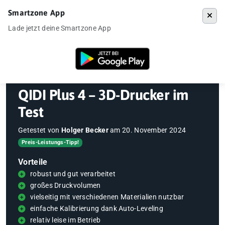
Smartzone App
Menü
Lade jetzt deine Smartzone App
Startseite
»
Gadgets
»
3D-Drucker
»
QIDI Plus 4 – 3D-Drucker im Test
QIDI Plus 4 – 3D-Drucker im
Test
Getestet von
Holger Becker
am
20. November 2024
Preis-Leistungs-Tipp!
Vorteile
robust und gut verarbeitet
großes Druckvolumen
vielseitig mit verschiedenen Materialien nutzbar
einfache Kalibrierung dank Auto-Leveling
relativ leise im Betrieb