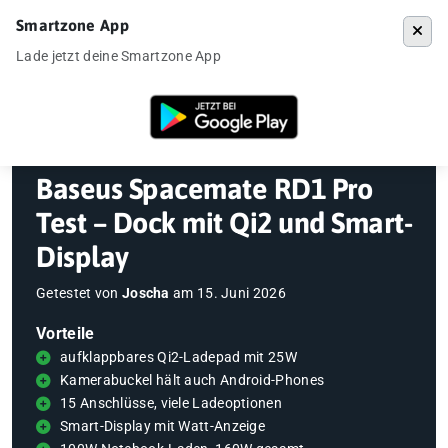
Smartzone App
Menü
Lade jetzt deine Smartzone App
Startseite
»
Gadgets
»
Ladegeräte / Netzteile
»
Baseus Spacemate RD1 
Baseus Spacemate RD1 Pro
Test – Dock mit Qi2 und Smart-
Display
Getestet von
Joscha
am
15. Juni 2026
Vorteile
aufklappbares Qi2-Ladepad mit 25W
Kamerabuckel hält auch Android-Phones
15 Anschlüsse, viele Ladeoptionen
Smart-Display mit Watt-Anzeige