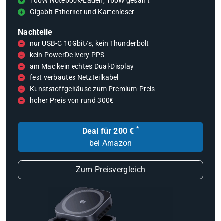
100W Notebook-Laden, 160W gesamt
Gigabit-Ethernet und Kartenleser
Nachteile
nur USB-C 10Gbit/s, kein Thunderbolt
kein PowerDelivery PPS
am Mac kein echtes Dual-Display
fest verbautes Netzteilkabel
Kunststoffgehäuse zum Premium-Preis
hoher Preis von rund 300€
*
Deal für 200 €
bei Amazon
Zum Preisvergleich