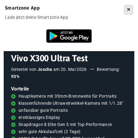
Smartzone App
Menü
Lade jetzt deine Smartzone App
Startseite
»
Testberichte
»
Vivo X300 Ultra Test
Vivo X300 Ultra Test
Getestet von
Joscha
am
20. Mai 2026
Bewertung:
93%
Vorteile
Hauptkamera mit 35mm-Brennweite für Portraits
klassenführende Ultraweitwinkel-Kamera mit 1/1.28"
unfassbar gute Portraits
erstklassiges Display
Snapdragon 8 Elite Gen 5 mit Top-Performance
sehr gute Akkulaufzeit (2 Tage)