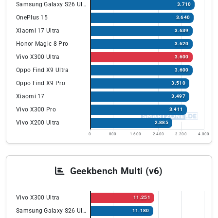
Samsung Galaxy S26 Ultra
3.710
OnePlus 15
3.640
Xiaomi 17 Ultra
3.639
Honor Magic 8 Pro
3.620
Vivo X300 Ultra
3.600
Oppo Find X9 Ultra
3.600
Oppo Find X9 Pro
3.510
Xiaomi 17
3.497
Vivo X300 Pro
3.411
Vivo X200 Ultra
2.885
0
800
1.600
2.400
3.200
4.000
Geekbench Multi (v6)
Vivo X300 Ultra
11.251
Samsung Galaxy S26 Ultra
11.180