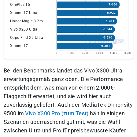
OnePlus 15
7.060
Xiaomi 17 Ultra
6.922
Honor Magic 8 Pro
6.731
Vivo X200 Ultra
6.544
Oppo Find X9 Ultra
6.530
Xiaomi 17
6.281
0
1.600
3.200
4.800
6.400
8.000
Bei den Benchmarks landet das Vivo X300 Ultra
erwartungsgemäß ganz oben. Die Performance
entspricht dem, was man von einem 2.000€-
Flaggschiff erwartet, und sie wird hier auch
zuverlässig geliefert. Auch der MediaTek Dimensity
9500 im
Vivo X300 Pro (
zum Test
)
hält in einigen
Szenarien überraschend gut mit, was die Wahl
zwischen Ultra und Pro für preisbewusste Käufer