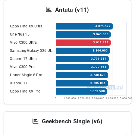
Antutu (v11)
Oppo Find X9 Ultra
4.075.522
OnePlus 15
3.945.888
Vivo X300 Ultra
3.918.182
Samsung Galaxy S26 Ultra
3.864.000
Xiaomi 17 Ultra
3.791.684
Vivo X300 Pro
3.779.661
Honor Magic 8 Pro
3.730.523
Xiaomi 17
3.705.844
Oppo Find X9 Pro
3.663.500
0
1.000.000
2.000.000
3.000.000
4.000.000
5.000.000
Geekbench Single (v6)