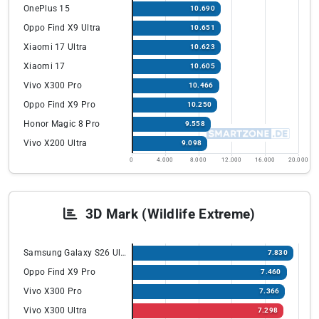
OnePlus 15
10.690
Oppo Find X9 Ultra
10.651
Xiaomi 17 Ultra
10.623
Xiaomi 17
10.605
Vivo X300 Pro
10.466
Oppo Find X9 Pro
10.250
Honor Magic 8 Pro
9.558
Vivo X200 Ultra
9.098
0
4.000
8.000
12.000
16.000
20.000
3D Mark (Wildlife Extreme)
Samsung Galaxy S26 Ultra
7.830
Oppo Find X9 Pro
7.460
Vivo X300 Pro
7.366
Vivo X300 Ultra
7.298