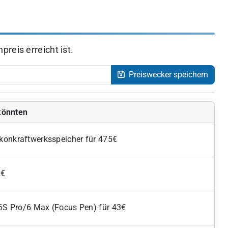
reis erreicht ist.
Preiswecker speichern
 könnten
konkraftwerksspeicher für 475€
2€
/6S Pro/6 Max (Focus Pen) für 43€