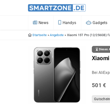
News
Handys
Gadgets
Startseite
»
Angebote
»
Xiaomi 15T Pro (12/256GB) f
Dieses A
Xiaomi
Bei AliExp
501 €
Gutschei