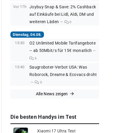
Vor 17h
Joybuy Snap & Save: 2% Cashback
auf Einkäufe bei Lidl, Aldi, DM und
weiteren Läden
0
Dienstag, 04.08.
15:30
O2 Unlimited Mobile Tarifangebote
– ab 50Mbit/s für 15€ monatlich
6
13:40
Saugroboter-Verbot USA: Was
Roborock, Dreame & Ecovacs droht
0
Alle News zeigen
Die besten Handys im Test
Xiaomi 17 Ultra Test