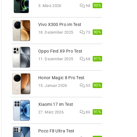
93%
3. März 2026
98
Vivo X300 Pro im Test
90%
18. Dezember 2025
73
Oppo Find X9 Pro Test
91%
11. Dezember 2025
68
Honor Magic 8 Pro Test
90%
15. Januar 2026
35
Xiaomi 17 im Test
91%
27. März 2026
86
Poco F8 Ultra Test