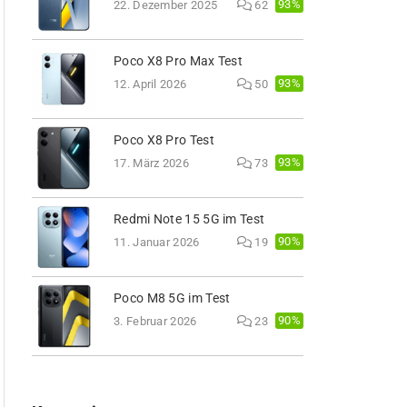
93%
22. Dezember 2025
62
Poco X8 Pro Max Test
93%
12. April 2026
50
Poco X8 Pro Test
93%
17. März 2026
73
Redmi Note 15 5G im Test
90%
11. Januar 2026
19
Poco M8 5G im Test
90%
3. Februar 2026
23