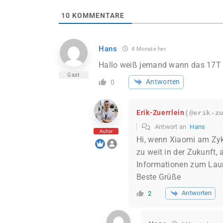
10
KOMMENTARE
Hans
4 Monate her
Hallo weiß jemand wann das 17T
Gast
Antworten
0
Erik-Zuerrlein
(@erik-z
Antwort an
Hans
Autor
Hi, wenn Xiaomi am Zyk
zu weit in der Zukunft,
Informationen zum Lau
Beste Grüße
Antworten
2