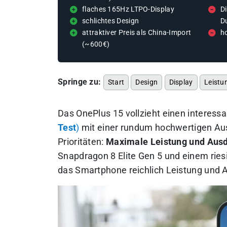
flaches 165Hz LTPO-Display
Di
schlichtes Design
D
attraktiver Preis als China-Import
ho
(~600€)
Springe zu:
Start
Design
Display
Leistu
Das OnePlus 15 vollzieht einen interes
Test
)
mit einer rundum hochwertigen Aus
Prioritäten:
Maximale Leistung und Ausda
Snapdragon 8 Elite Gen 5 und einem ries
das Smartphone reichlich Leistung und 