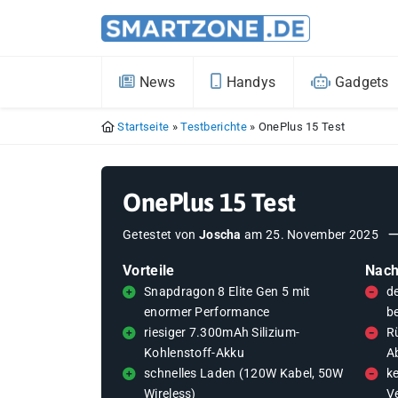
News
Handys
Gadgets
Startseite
»
Testberichte
»
OnePlus 15 Test
OnePlus 15 Test
Getestet von
Joscha
am
25. November 2025
Vorteile
Nach
Snapdragon 8 Elite Gen 5 mit
d
enormer Performance
b
riesiger 7.300mAh Silizium-
Rü
Kohlenstoff-Akku
A
schnelles Laden (120W Kabel, 50W
k
Wireless)
V