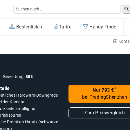
Bestenlisten
Tarife
Handy-Finder
Konta
Bewertung:
88%
teile
*
Nur 793 €
eutliches Hardware-Downgrade
bei TradingShenzhen
ei der Kamera
ckseite anfällig für
Zum Preisvergleich
briebspuren
eine Premium-Haptik (schwarze
ersion)