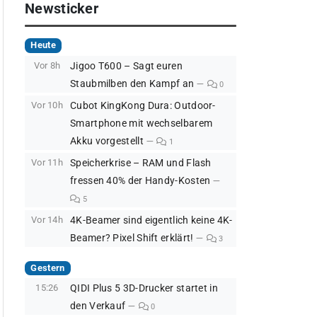
Newsticker
Heute
Vor 8h
Jigoo T600 – Sagt euren
Staubmilben den Kampf an
0
Vor 10h
Cubot KingKong Dura: Outdoor-
Smartphone mit wechselbarem
Akku vorgestellt
1
Vor 11h
Speicherkrise – RAM und Flash
fressen 40% der Handy-Kosten
5
Vor 14h
4K-Beamer sind eigentlich keine 4K-
Beamer? Pixel Shift erklärt!
3
Gestern
15:26
QIDI Plus 5 3D-Drucker startet in
den Verkauf
0