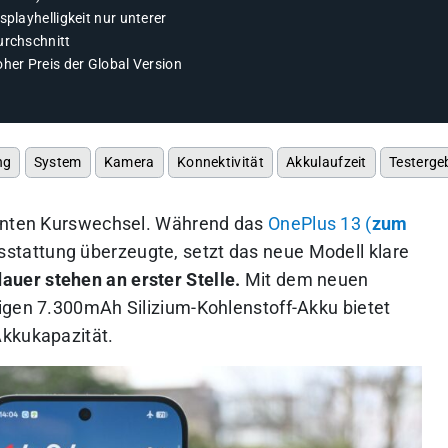
splayhelligkeit nur unterer
urchschnitt
her Preis der Global Version
ng
System
Kamera
Konnektivität
Akkulaufzeit
Testerge
santen Kurswechsel. Während das
OnePlus 13 (
zum
stattung überzeugte, setzt das neue Modell klare
uer stehen an erster Stelle.
Mit dem neuen
igen 7.300mAh Silizium-Kohlenstoff-Akku bietet
Akkukapazität.