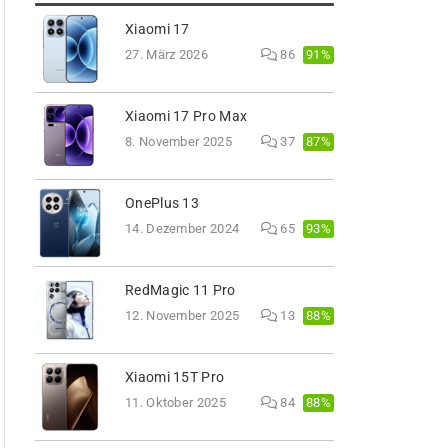
Xiaomi 17
91%
27. März 2026
86
Xiaomi 17 Pro Max
87%
8. November 2025
37
OnePlus 13
93%
14. Dezember 2024
65
RedMagic 11 Pro
88%
12. November 2025
13
Xiaomi 15T Pro
88%
11. Oktober 2025
84