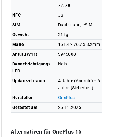
77,
78
NFC
Ja
SIM
Dual - nano, eSIM
Gewicht
215g
Maße
161,4 x 76,7 x 8,2mm
Antutu (v11)
3945888
Benachrichtigungs-
Nein
LED
Updatezeitraum
4 Jahre (Android) + 6
Jahre (Sicherheit)
Hersteller
OnePlus
Getestet am
25.11.2025
Alternativen für OnePlus 15