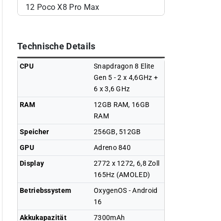
12
Poco X8 Pro Max
Technische Details
CPU
Snapdragon 8 Elite
Gen 5 - 2 x 4,6GHz +
6 x 3,6 GHz
RAM
12GB RAM, 16GB
RAM
Speicher
256GB, 512GB
GPU
Adreno 840
Display
2772 x 1272, 6,8 Zoll
165Hz (AMOLED)
Betriebssystem
OxygenOS - Android
16
Akkukapazität
7300mAh