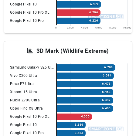
Google Pixel 10
6.379
Google Pixel 10 Pro XL
6.296
Google Pixel 10 Pro
6.226
0
2.000
4.000
6.000
8.000
10.000
3D Mark (Wildlife Extreme)
Samsung Galaxy S25 Ultra
6.708
Vivo X200 Ultra
6.544
Poco F7 Ultra
6.473
Xiaomi 15 Ultra
6.453
Nubia Z70S Ultra
6.437
Oppo Find X8 Ultra
6.400
Google Pixel 10 Pro XL
4.005
Google Pixel 10
3.286
Google Pixel 10 Pro
3.283