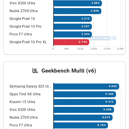
Vivo X200 Ultra
2.885
Nubia Z70S Ultra
2.858
Google Pixel 10
2.310
Google Pixel 10 Pro
2.307
Poco F7 Ultra
2.304
Google Pixel 10 Pro XL
2.146
0
800
1.600
2.400
3.200
4.000
Geekbench Multi (v6)
Samsung Galaxy S25 Ultra
9.883
Oppo Find X8 Ultra
9.390
Xiaomi 15 Ultra
9.373
Vivo X200 Ultra
9.098
Nubia Z70S Ultra
8.875
Poco F7 Ultra
8.183