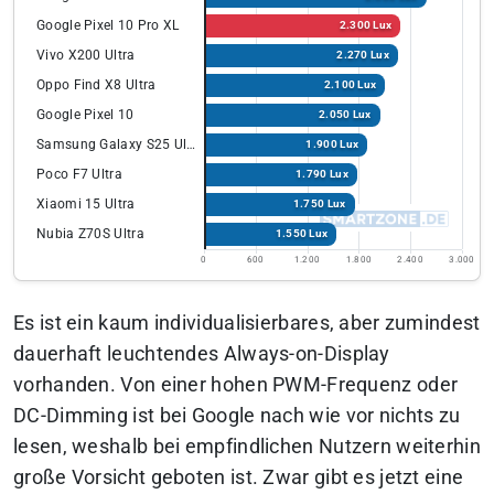
Google Pixel 10 Pro XL
2.300 Lux
Vivo X200 Ultra
2.270 Lux
Oppo Find X8 Ultra
2.100 Lux
Google Pixel 10
2.050 Lux
Samsung Galaxy S25 Ultra
1.900 Lux
Poco F7 Ultra
1.790 Lux
Xiaomi 15 Ultra
1.750 Lux
Nubia Z70S Ultra
1.550 Lux
0
600
1.200
1.800
2.400
3.000
Es ist ein kaum individualisierbares, aber zumindest
dauerhaft leuchtendes Always-on-Display
vorhanden. Von einer hohen PWM-Frequenz oder
DC-Dimming ist bei Google nach wie vor nichts zu
lesen, weshalb bei empfindlichen Nutzern weiterhin
große Vorsicht geboten ist. Zwar gibt es jetzt eine