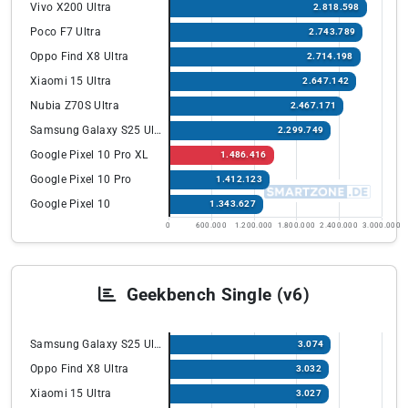
Vivo X200 Ultra
2.818.598
Poco F7 Ultra
2.743.789
Oppo Find X8 Ultra
2.714.198
Xiaomi 15 Ultra
2.647.142
Nubia Z70S Ultra
2.467.171
Samsung Galaxy S25 Ultra
2.299.749
Google Pixel 10 Pro XL
1.486.416
Google Pixel 10 Pro
1.412.123
Google Pixel 10
1.343.627
0
600.000
1.200.000
1.800.000
2.400.000
3.000.000
Geekbench Single (v6)
Samsung Galaxy S25 Ultra
3.074
Oppo Find X8 Ultra
3.032
Xiaomi 15 Ultra
3.027