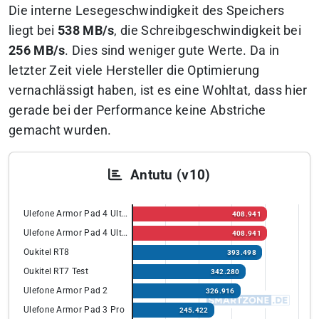
Die interne Lesegeschwindigkeit des Speichers
liegt bei
538 MB/s
, die Schreibgeschwindigkeit bei
256 MB/s
. Dies sind weniger gute Werte. Da in
letzter Zeit viele Hersteller die Optimierung
vernachlässigt haben, ist es eine Wohltat, dass hier
gerade bei der Performance keine Abstriche
gemacht wurden.
Antutu (v10)
Ulefone Armor Pad 4 Ultra
408.941
Ulefone Armor Pad 4 Ultra
408.941
Oukitel RT8
393.498
Oukitel RT7 Test
342.280
Ulefone Armor Pad 2
326.916
Ulefone Armor Pad 3 Pro
245.422