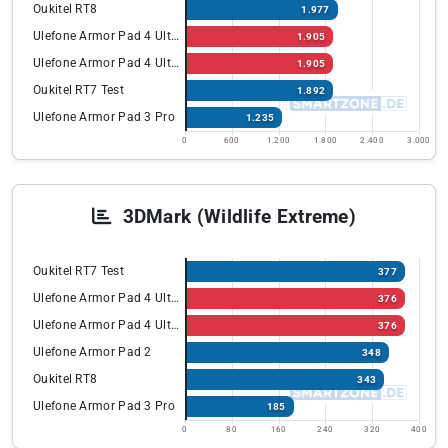
Oukitel RT8
1.977
Ulefone Armor Pad 4 Ultra
1.905
Ulefone Armor Pad 4 Ultra
1.905
Oukitel RT7 Test
1.892
Ulefone Armor Pad 3 Pro
1.235
0
600
1.200
1.800
2.400
3.000
3DMark (Wildlife Extreme)
Oukitel RT7 Test
377
Ulefone Armor Pad 4 Ultra
376
Ulefone Armor Pad 4 Ultra
376
Ulefone Armor Pad 2
348
Oukitel RT8
343
Ulefone Armor Pad 3 Pro
185
0
80
160
240
320
400