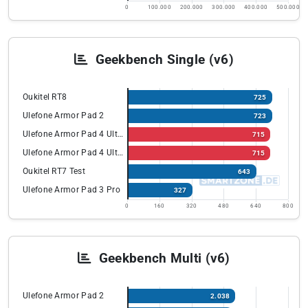
0
100.000
200.000
300.000
400.000
500.000
Geekbench Single (v6)
Oukitel RT8
725
Ulefone Armor Pad 2
723
Ulefone Armor Pad 4 Ultra
715
Ulefone Armor Pad 4 Ultra
715
Oukitel RT7 Test
643
Ulefone Armor Pad 3 Pro
327
0
160
320
480
640
800
Geekbench Multi (v6)
Ulefone Armor Pad 2
2.038