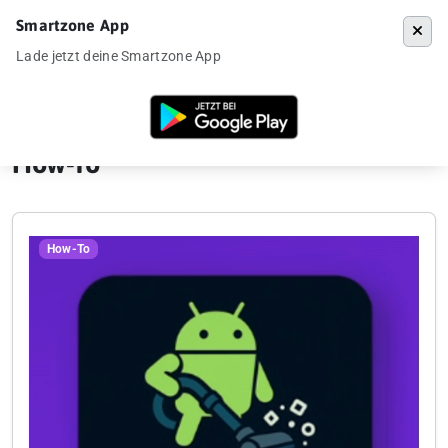
Smartzone App
Menü
Lade jetzt deine Smartzone App
Startseite
»
How-To
»
Seite 2
How-To
How-To