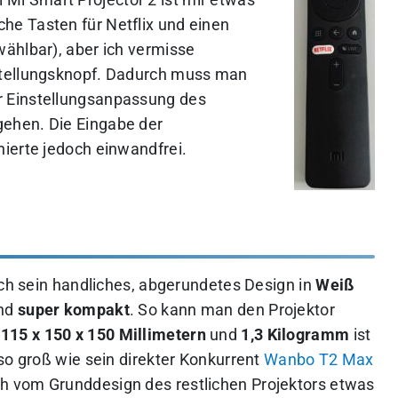
che Tasten für Netflix und einen
ählbar), aber ich vermisse
stellungsknopf. Dadurch muss man
 Einstellungsanpassung des
ehen. Die Eingabe der
ierte jedoch einwandfrei.
rch sein handliches, abgerundetes Design in
Weiß
und
super kompakt
. So kann man den Projektor
t
115 x 150 x 150 Millimetern
und
1,3 Kilogramm
ist
so groß wie sein direkter Konkurrent
Wanbo T2 Max
ich vom Grunddesign des restlichen Projektors etwas