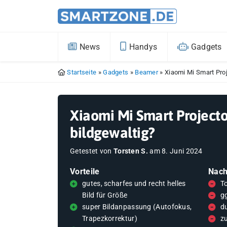
News
Handys
Gadgets
Startseite
»
Gadgets
»
Beamer
»
Xiaomi Mi Smart Proj
Xiaomi Mi Smart Projecto
bildgewaltig?
Getestet von
Torsten S.
am
8. Juni 2024
Vorteile
Nach
gutes, scharfes und recht helles
To
Bild für Größe
g
super Bildanpassung (Autofokus,
d
Trapezkorrektur)
zu