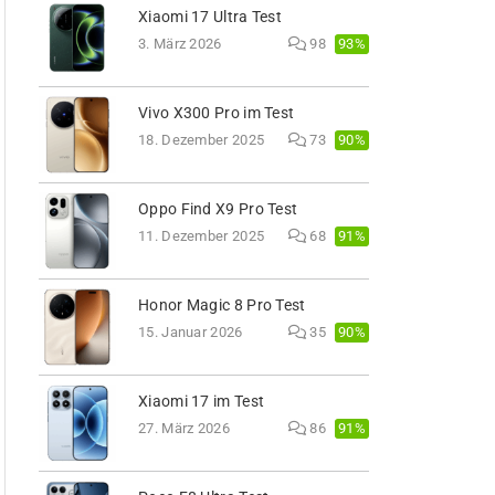
Xiaomi 17 Ultra Test
93%
3. März 2026
98
Vivo X300 Pro im Test
90%
18. Dezember 2025
73
Oppo Find X9 Pro Test
91%
11. Dezember 2025
68
Honor Magic 8 Pro Test
90%
15. Januar 2026
35
Xiaomi 17 im Test
91%
27. März 2026
86