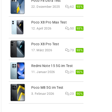
Poco F8 Ultra Test
93%
22. Dezember 2025
62
Poco X8 Pro Max Test
93%
12. April 2026
50
Poco X8 Pro Test
93%
17. März 2026
73
Redmi Note 15 5G im Test
90%
11. Januar 2026
21
Poco M8 5G im Test
90%
3. Februar 2026
23