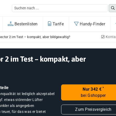
Bestenlisten
Tarife
Handy-Finder
Konta
ector 2 im Test – kompakt, aber bildgewaltig?
r 2 im Test – kompakt, aber
teile
*
Nur 342 €
nqualität ist lediglich akzeptabel
bei Gshopper
gf. etwas störender Lüfter
unkler als angegeben
Zum Preisvergleich
 teuer, für das was er bietet