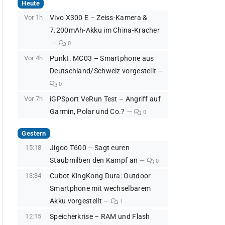
Heute
Vor 1h
Vivo X300 E – Zeiss-Kamera &
7.200mAh-Akku im China-Kracher
0
Vor 4h
Punkt. MC03 – Smartphone aus
Deutschland/Schweiz vorgestellt
0
Vor 7h
iGPSport VeRun Test – Angriff auf
Garmin, Polar und Co.?
0
Gestern
15:18
Jigoo T600 – Sagt euren
Staubmilben den Kampf an
0
13:34
Cubot KingKong Dura: Outdoor-
Smartphone mit wechselbarem
Akku vorgestellt
1
12:15
Speicherkrise – RAM und Flash