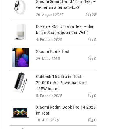
Xiaomi Smart Band 10 im Test –
weiterhin alternativlos?
26. August 2025
28
Dreame X50 Ultra im Test – der
beste Saugroboter der Welt?
4. Februar 2025
5
Xiaomi Pad 7 Test
29. März 2025
0
Cuktech 15 Ultra im Test –
20.000 mAh Powerbank mit
165W Input!
5. Februar 2025
0
Xiaomi Redmi Book Pro 14 2025
im Test
10. Juni 2025
0