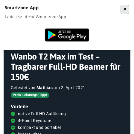
Smartzone App
Menü
Lade jetzt deine Smartzone App
Startseite
»
Gadgets
»
Beamer
»
Wanbo T2 Max im Test – Tragbarer Fu
Wanbo T2 Max im Test –
Tragbarer Full-HD Beamer für
150€
Getestet von
Mathias
am
2. April 2021
Preis-Leistungs-Tipp!
Vorteile
native Full-HD Auflösung
4-Point Keystone
kompakt und portabel