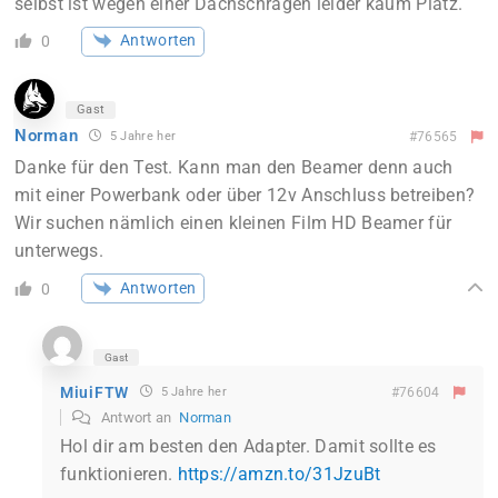
selbst ist wegen einer Dachschrägen leider kaum Platz.
Antworten
0
Gast
Norman
5 Jahre her
#76565
Danke für den Test. Kann man den Beamer denn auch
mit einer Powerbank oder über 12v Anschluss betreiben?
Wir suchen nämlich einen kleinen Film HD Beamer für
unterwegs.
Antworten
0
Gast
MiuiFTW
5 Jahre her
#76604
Antwort an
Norman
Hol dir am besten den Adapter. Damit sollte es
funktionieren.
https://amzn.to/31JzuBt