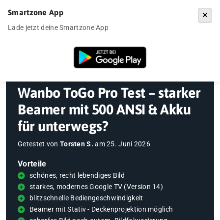
Smartzone App
Menü
Lade jetzt deine Smartzone App
Startseite
»
Gadgets
»
Beamer
»
Wanbo ToGo Pro Test – starker Beame
Wanbo ToGo Pro Test – starker
Beamer mit 500 ANSI & Akku
für unterwegs?
Getestet von
Torsten S.
am
25. Juni 2026
Vorteile
schönes, recht lebendiges Bild
starkes, modernes Google TV (Version 14)
blitzschnelle Bediengeschwindigkeit
Beamer mit Stativ - Deckenprojektion möglich