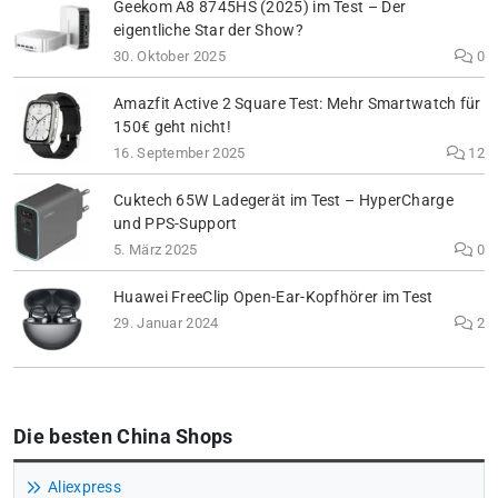
Geekom A8 8745HS (2025) im Test – Der
eigentliche Star der Show?
30. Oktober 2025
0
Amazfit Active 2 Square Test: Mehr Smartwatch für
150€ geht nicht!
16. September 2025
12
Cuktech 65W Ladegerät im Test – HyperCharge
und PPS-Support
5. März 2025
0
Huawei FreeClip Open-Ear-Kopfhörer im Test
29. Januar 2024
2
Die besten China Shops
Aliexpress