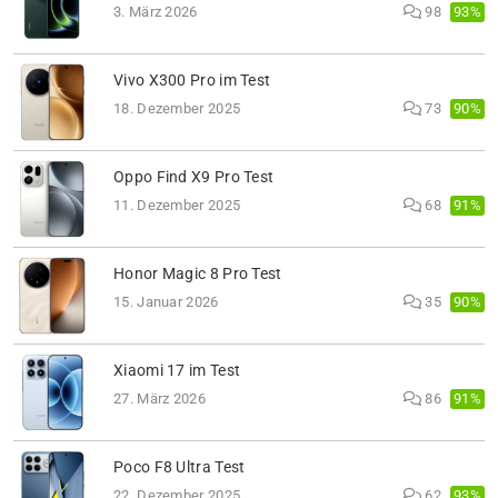
93%
3. März 2026
98
Vivo X300 Pro im Test
90%
18. Dezember 2025
73
Oppo Find X9 Pro Test
91%
11. Dezember 2025
68
Honor Magic 8 Pro Test
90%
15. Januar 2026
35
Xiaomi 17 im Test
91%
27. März 2026
86
Poco F8 Ultra Test
93%
22. Dezember 2025
62