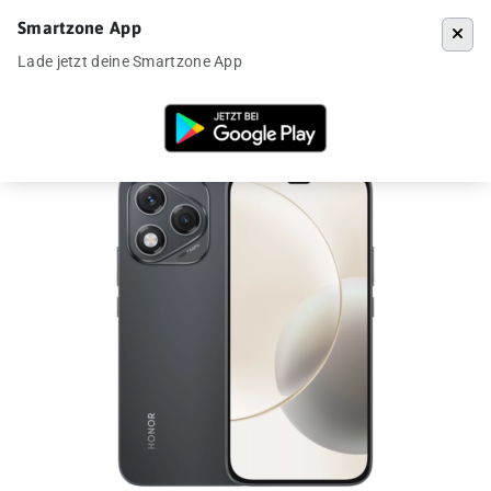
Smartzone App
Menü
Lade jetzt deine Smartzone App
Startseite
»
Angebote
»
Honor 400 Lite für 136€