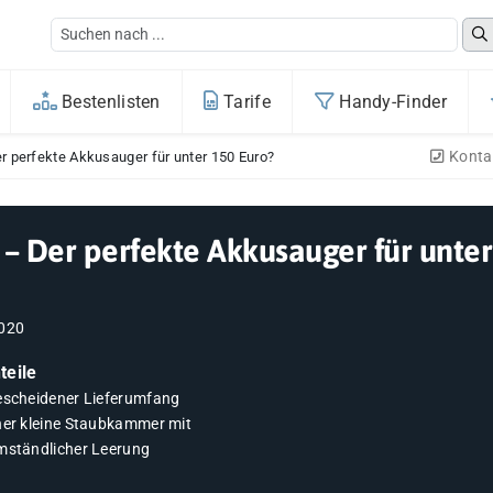
Bestenlisten
Tarife
Handy-Finder
Konta
r perfekte Akkusauger für unter 150 Euro?
 – Der perfekte Akkusauger für unter
2020
teile
escheidener Lieferumfang
her kleine Staubkammer mit
mständlicher Leerung