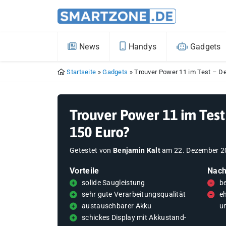
News
Handys
Gadgets
Startseite
»
Gadgets
»
Trouver Power 11 im Test – De
Trouver Power 11 im Test
150 Euro?
Getestet von
Benjamin Kalt
am
22. Dezember 
Vorteile
Nach
solide Saugleistung
b
sehr gute Verarbeitungsqualität
e
austauschbarer Akku
u
schickes Display mit Akkustand-