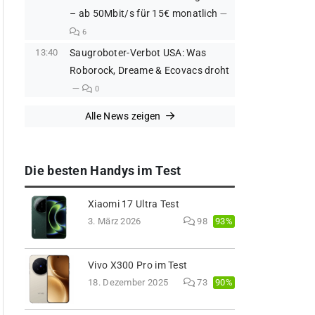
– ab 50Mbit/s für 15€ monatlich
6
13:40
Saugroboter-Verbot USA: Was
Roborock, Dreame & Ecovacs droht
0
Alle News zeigen
Die besten Handys im Test
Xiaomi 17 Ultra Test
93%
3. März 2026
98
Vivo X300 Pro im Test
90%
18. Dezember 2025
73