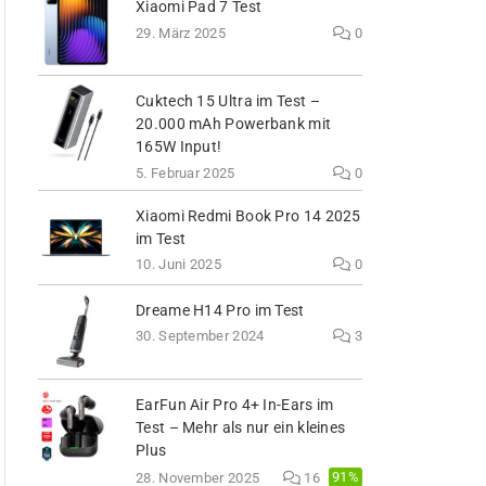
Xiaomi Pad 7 Test
29. März 2025
0
Cuktech 15 Ultra im Test –
20.000 mAh Powerbank mit
165W Input!
5. Februar 2025
0
Xiaomi Redmi Book Pro 14 2025
im Test
10. Juni 2025
0
Dreame H14 Pro im Test
30. September 2024
3
EarFun Air Pro 4+ In-Ears im
Test – Mehr als nur ein kleines
Plus
91%
28. November 2025
16