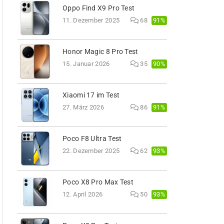
Oppo Find X9 Pro Test
91%
11. Dezember 2025
68
Honor Magic 8 Pro Test
90%
15. Januar 2026
35
Xiaomi 17 im Test
91%
27. März 2026
86
Poco F8 Ultra Test
93%
22. Dezember 2025
62
Poco X8 Pro Max Test
93%
12. April 2026
50