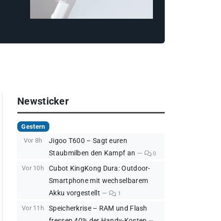
Newsticker
Gestern
Vor 8h
Jigoo T600 – Sagt euren
Staubmilben den Kampf an
0
Vor 10h
Cubot KingKong Dura: Outdoor-
Smartphone mit wechselbarem
Akku vorgestellt
1
Vor 11h
Speicherkrise – RAM und Flash
fressen 40% der Handy-Kosten