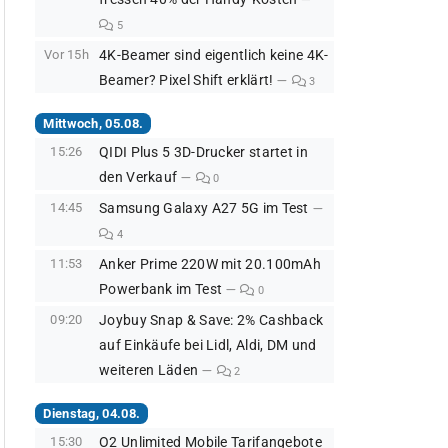
5
Vor 15h
4K-Beamer sind eigentlich keine 4K-
Beamer? Pixel Shift erklärt!
3
Mittwoch, 05.08.
15:26
QIDI Plus 5 3D-Drucker startet in
den Verkauf
0
14:45
Samsung Galaxy A27 5G im Test
4
11:53
Anker Prime 220W mit 20.100mAh
Powerbank im Test
0
09:20
Joybuy Snap & Save: 2% Cashback
auf Einkäufe bei Lidl, Aldi, DM und
weiteren Läden
2
Dienstag, 04.08.
15:30
O2 Unlimited Mobile Tarifangebote