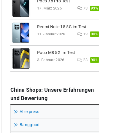
Poco X8 Pro Test
93%
17. März 2026
73
Redmi Note 15 5G im Test
90%
11. Januar 2026
19
Poco M8 5G im Test
90%
3. Februar 2026
23
China Shops: Unsere Erfahrungen
und Bewertung
Aliexpress
Banggood