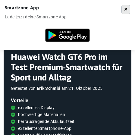
Smartzone App
Menü
Lade jetzt deine Smartzone App
Startseite
»
Gadgets
»
Smartwatch
»
Huawei Watch GT6 Pro im Test: P
Huawei Watch GT6 Pro im
Test: Premium-Smartwatch für
Sport und Alltag
Getestet von
Erik Schmid
am
21. Oktober 2025
Vorteile
exzellentes Display
hochwertige Materialien
herrausragende Akkulaufzeit
exzellente Smartphone-App