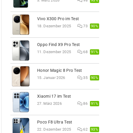
93%
3. März 2026
98
Vivo X300 Pro im Test
90%
18. Dezember 2025
73
Oppo Find X9 Pro Test
91%
11. Dezember 2025
68
Honor Magic 8 Pro Test
90%
15. Januar 2026
35
Xiaomi 17 im Test
91%
27. März 2026
86
Poco F8 Ultra Test
93%
22. Dezember 2025
62