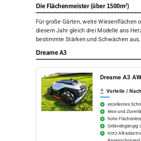
Die Flächenmeister (über 1500m²)
Für große Gärten, weite Wiesenflächen o
diesem Jahr gleich drei Modelle ans Herz
bestimmte Stärken und Schwächen aus, di
Dreame A3
Dreame A3 AW
Vorteile / Nach
exzellentes Schni
leise und Zuverl
hohe Flächenlei
Geländegängig d
trotz Allradantri
Rasenschonend