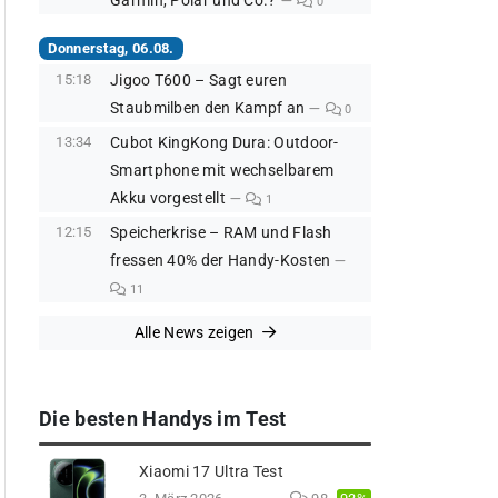
Garmin, Polar und Co.?
0
Donnerstag, 06.08.
15:18
Jigoo T600 – Sagt euren
Staubmilben den Kampf an
0
13:34
Cubot KingKong Dura: Outdoor-
Smartphone mit wechselbarem
Akku vorgestellt
1
12:15
Speicherkrise – RAM und Flash
fressen 40% der Handy-Kosten
11
Alle News zeigen
Die besten Handys im Test
Xiaomi 17 Ultra Test