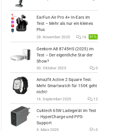
EarFun Air Pro 4+ In-Ears im
Test – Mehr als nur ein kleines
Plus
91%
28. November 2025
16
Geekom A8 8745HS (2025) im
Test – Der eigentliche Star der
Show?
30. Oktober 2025
0
Amazfit Active 2 Square Test:
Mehr Smartwatch für 150€ geht
nicht!
16. September 2025
12
Cuktech 65W Ladegerät im Test
– HyperCharge und PPS-
Support
5. März 2025
0