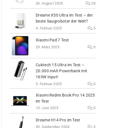
26. August 2025
28
Dreame X50 Ultra im Test – der
beste Saugroboter der Welt?
4. Februar 2025
5
Xiaomi Pad 7 Test
29. März 2025
0
Cuktech 15 Ultra im Test –
20.000 mAh Powerbank mit
165W Input!
5. Februar 2025
0
Xiaomi Redmi Book Pro 14 2025
im Test
10. Juni 2025
0
Dreame H14 Pro im Test
30. September 2024
3