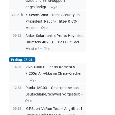
G200 und eSIM-Support
angekündigt
0
Vor 21h
X-Sense Smart Home Security im
Praxistest: Rauch-, Hitze- & CO-
Melder
0
09:12
Anker Solarbank 4 Pro vs Hoymiles
HiBattery 4020 X – Das Duell der
Meister!
0
Freitag, 07.08.
15:26
Vivo X300 E – Zeiss-Kamera &
7.200mAh-Akku im China-Kracher
7
12:33
Punkt. MC03 – Smartphone aus
Deutschland/Schweiz vorgestellt
0
09:28
iGPSport VeRun Test – Angriff auf