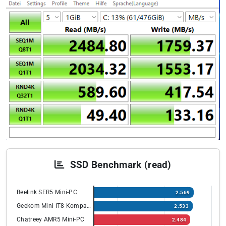
SSD Benchmark (read)
Beelink SER5 Mini-PC
2.569
Geekom Mini IT8 Kompakt PC
2.533
Chatreey AMR5 Mini-PC
2.484