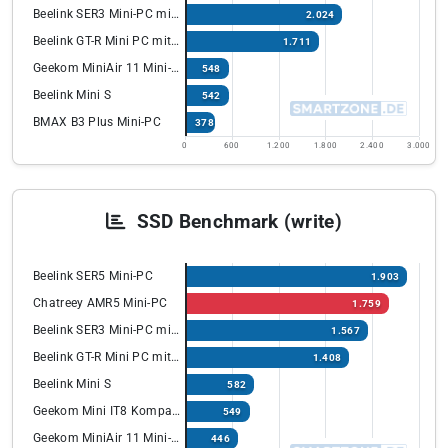
Beelink SER3 Mini-PC mit Ryzen 7
2.024
Beelink GT-R Mini PC mit Ryzen Prozessor
1.711
Geekom MiniAir 11 Mini-PC
548
Beelink Mini S
542
BMAX B3 Plus Mini-PC
378
0
600
1.200
1.800
2.400
3.000
SSD Benchmark (write)
Beelink SER5 Mini-PC
1.903
Chatreey AMR5 Mini-PC
1.759
Beelink SER3 Mini-PC mit Ryzen 7
1.567
Beelink GT-R Mini PC mit Ryzen Prozessor
1.408
Beelink Mini S
582
Geekom Mini IT8 Kompakt PC
549
Geekom MiniAir 11 Mini-PC
446