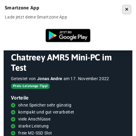
Smartzone App
Menü
Lade jetzt deine Smartzone App
Startseite
»
Gadgets
»
Mini-PC
»
Chatreey AMR5 Mini-PC im Test
Chatreey AMR5 Mini-PC im
Test
Getestet von
Jonas Andre
am
17. November 2022
Preis-Leistungs-Tipp!
Vorteile
ohne Speicher sehr günstig
kompakt und gut verarbeitet
viele Anschlüsse
starke Leistung
freie M2-SSD Slot