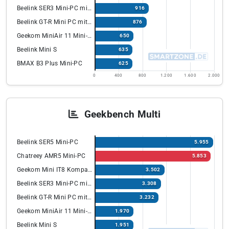
Beelink SER3 Mini-PC mit Ryzen 7
916
Beelink GT-R Mini PC mit Ryzen Prozessor
876
Geekom MiniAir 11 Mini-PC
650
Beelink Mini S
635
BMAX B3 Plus Mini-PC
625
0
400
800
1.200
1.600
2.000
Geekbench Multi
Beelink SER5 Mini-PC
5.955
Chatreey AMR5 Mini-PC
5.853
Geekom Mini IT8 Kompakt PC
3.502
Beelink SER3 Mini-PC mit Ryzen 7
3.308
Beelink GT-R Mini PC mit Ryzen Prozessor
3.232
Geekom MiniAir 11 Mini-PC
1.970
Beelink Mini S
1.951