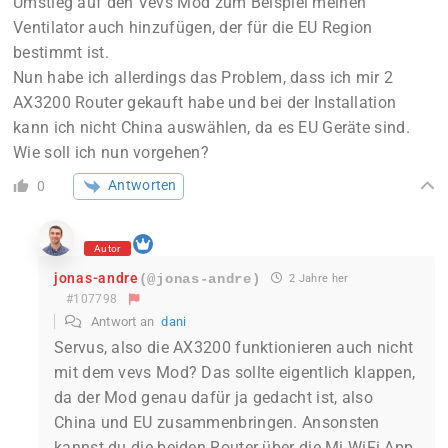
Umstieg auf den Vevs Mod zum Beispiel meinen
Ventilator auch hinzufügen, der für die EU Region
bestimmt ist.
Nun habe ich allerdings das Problem, dass ich mir 2
AX3200 Router gekauft habe und bei der Installation
kann ich nicht China auswählen, da es EU Geräte sind.
Wie soll ich nun vorgehen?
Antworten
0
Autor
jonas-andre
(@jonas-andre)
2 Jahre her
#107798
Antwort an
dani
Servus, also die AX3200 funktionieren auch nicht
mit dem vevs Mod? Das sollte eigentlich klappen,
da der Mod genau dafür ja gedacht ist, also
China und EU zusammenbringen. Ansonsten
kannst du die beiden Router über die Mi WiFi App