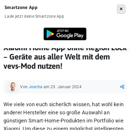
Smartzone App
Menü
Lade jetzt deine Smartzone App
Startseite
»
How-To
»
Xiaomi Home App ohne Region Lock – Geräte aus
Xiaomi Home App ohne Region Lock
– Geräte aus aller Welt mit dem
vevs-Mod nutzen!
Von
Joscha
am 23. Januar 2024
Wie viele von euch sicherlich wissen, hat wohl kein
anderer Hersteller eine so große Auswahl an
günstigen Smart-Home-Produkten im Portfolio wie
Xiaomi. Um diese zu einem möglichst intelligenten