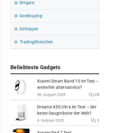
DHgate
Geekbuying
Gshopper
TradingShenzhen
Beliebteste Gadgets
Xiaomi Smart Band 10 im Test –
weiterhin alternativlos?
26. August 2025
28
Dreame X50 Ultra im Test – der
beste Saugroboter der Welt?
4. Februar 2025
5
Xiaomi Pad 7 Test