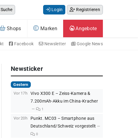
Suche
Login
Registrieren
Shops
Marken
Angebote
kt
Facebook
Newsletter
Google News
Newsticker
Gestern
Vor 17h
Vivo X300 E – Zeiss-Kamera &
7.200mAh-Akku im China-Kracher
1
Vor 20h
Punkt. MC03 – Smartphone aus
Deutschland/Schweiz vorgestellt
0