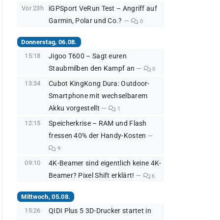
Vor 23h
iGPSport VeRun Test – Angriff auf
Garmin, Polar und Co.?
0
Donnerstag, 06.08.
15:18
Jigoo T600 – Sagt euren
Staubmilben den Kampf an
0
13:34
Cubot KingKong Dura: Outdoor-
Smartphone mit wechselbarem
Akku vorgestellt
1
12:15
Speicherkrise – RAM und Flash
fressen 40% der Handy-Kosten
9
09:10
4K-Beamer sind eigentlich keine 4K-
Beamer? Pixel Shift erklärt!
6
Mittwoch, 05.08.
15:26
QIDI Plus 5 3D-Drucker startet in