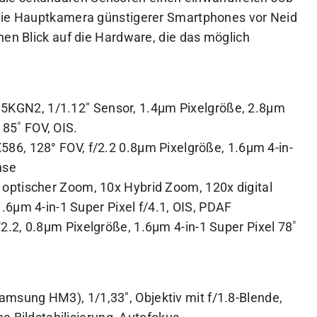
 die Hauptkamera günstigerer Smartphones vor Neid
nen Blick auf die Hardware, die das möglich
5KGN2, 1/1.12″ Sensor, 1.4μm Pixelgröße, 2.8μm
, 85˚ FOV, OIS.
586, 128° FOV, f/2.2 0.8μm Pixelgröße, 1.6μm 4-in-
nse
 optischer Zoom, 10x Hybrid Zoom, 120x digital
.6μm 4-in-1 Super Pixel f/4.1, OIS, PDAF
2.2, 0.8μm Pixelgröße, 1.6μm 4-in-1 Super Pixel 78˚
msung HM3), 1/1,33″, Objektiv mit f/1.8-Blende,