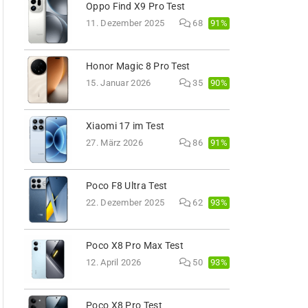
Oppo Find X9 Pro Test
91%
11. Dezember 2025
68
Honor Magic 8 Pro Test
90%
15. Januar 2026
35
Xiaomi 17 im Test
91%
27. März 2026
86
Poco F8 Ultra Test
93%
22. Dezember 2025
62
Poco X8 Pro Max Test
93%
12. April 2026
50
Poco X8 Pro Test