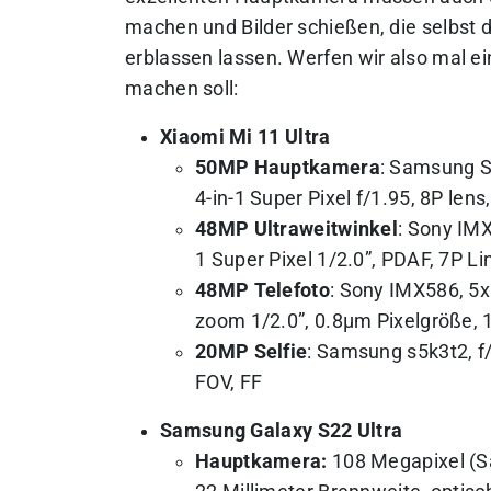
machen und Bilder schießen, die selbst
erblassen lassen. Werfen wir also mal ei
machen soll:
Xiaomi Mi 11 Ultra
50MP Hauptkamera
: Samsung S
4-in-1 Super Pixel f/1.95, 8P lens
48MP Ultraweitwinkel
: Sony IMX
1 Super Pixel 1/2.0”, PDAF, 7P Li
48MP Telefoto
: Sony IMX586, 5x
zoom 1/2.0”, 0.8μm Pixelgröße, 1
20MP Selfie
: Samsung s5k3t2, f/
FOV, FF
Samsung Galaxy S22 Ultra
Hauptkamera:
108 Megapixel (Sa