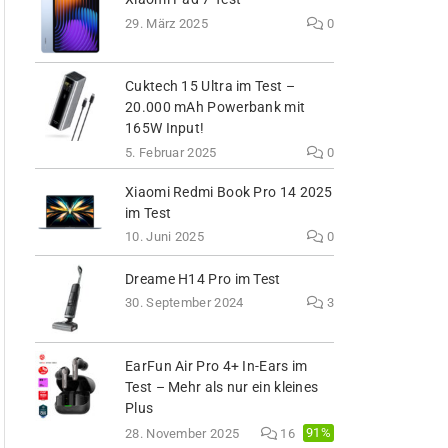
29. März 2025
0
Cuktech 15 Ultra im Test –
20.000 mAh Powerbank mit
165W Input!
5. Februar 2025
0
Xiaomi Redmi Book Pro 14 2025
im Test
10. Juni 2025
0
Dreame H14 Pro im Test
30. September 2024
3
EarFun Air Pro 4+ In-Ears im
Test – Mehr als nur ein kleines
Plus
91%
28. November 2025
16