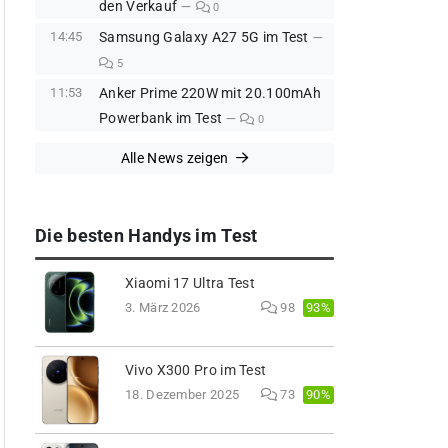
den Verkauf
0
14:45
Samsung Galaxy A27 5G im Test
5
11:53
Anker Prime 220W mit 20.100mAh
Powerbank im Test
0
Alle News zeigen
Die besten Handys im Test
Xiaomi 17 Ultra Test
93%
3. März 2026
98
Vivo X300 Pro im Test
90%
18. Dezember 2025
73