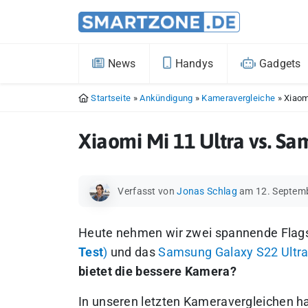
News
Handys
Gadgets
Startseite
»
Ankündigung
»
Kameravergleiche
»
Xiaom
Xiaomi Mi 11 Ultra vs. Sa
Verfasst von
Jonas Schlag
am 12. Septem
Heute nehmen wir zwei spannende Flags
Test
)
und das
Samsung Galaxy S22 Ultra
bietet die bessere Kamera?
In unseren letzten Kameravergleichen h