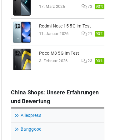
93%
17. März 2026
73
Redmi Note 15 5G im Test
90%
11. Januar 2026
21
Poco M8 5G im Test
90%
3. Februar 2026
23
China Shops: Unsere Erfahrungen
und Bewertung
Aliexpress
Banggood