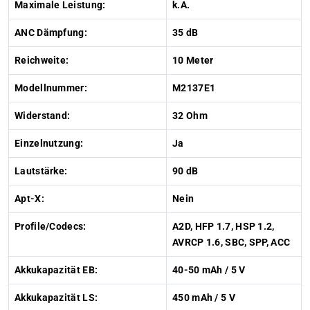
Maximale Leistung:
k.A.
ANC Dämpfung:
35 dB
Reichweite:
10 Meter
Modellnummer:
M2137E1
Widerstand:
32 Ohm
Einzelnutzung:
Ja
Lautstärke:
90 dB
Apt-X:
Nein
Profile/Codecs:
A2D, HFP 1.7, HSP 1.2,
AVRCP 1.6, SBC, SPP, ACC
Akkukapazität EB:
40-50 mAh / 5 V
Akkukapazität LS:
450 mAh / 5 V