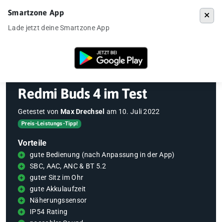
Smartzone App
Menü
Lade jetzt deine Smartzone App
Startseite
»
Gadgets
»
Redmi Buds 4 im Test
Redmi Buds 4 im Test
Getestet von
Max Drechsel
am
10. Juli 2022
Preis-Leistungs-Tipp!
Vorteile
gute Bedienung (nach Anpassung in der App)
SBC, AAC, ANC & BT 5.2
guter Sitz im Ohr
gute Akkulaufzeit
Näherungssensor
IP54 Rating