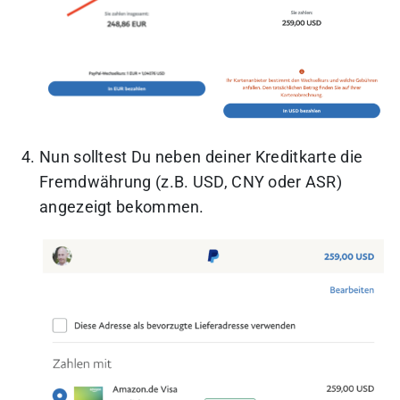
Nun solltest Du neben deiner Kreditkarte die
Fremdwährung (z.B. USD, CNY oder ASR)
angezeigt bekommen.