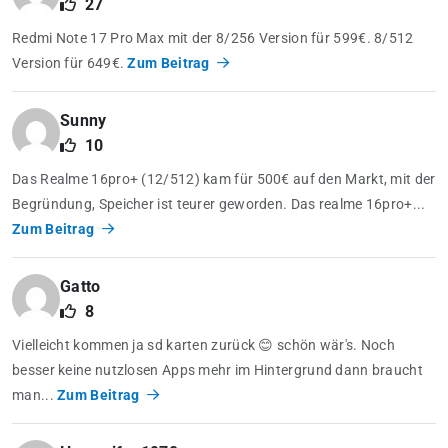
27
Redmi Note 17 Pro Max mit der 8/256 Version für 599€. 8/512
Version für 649€.
Zum Beitrag
Sunny
10
Das Realme 16pro+ (12/512) kam für 500€ auf den Markt, mit der
Begründung, Speicher ist teurer geworden. Das realme 16pro+...
Zum Beitrag
Gatto
8
Vielleicht kommen ja sd karten zurück 😊 schön wär's. Noch
besser keine nutzlosen Apps mehr im Hintergrund dann braucht
man...
Zum Beitrag