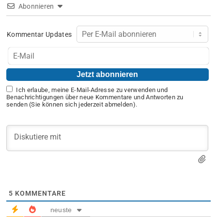
Abonnieren
Kommentar Updates
Ich erlaube, meine E-Mail-Adresse zu verwenden und
Benachrichtigungen über neue Kommentare und Antworten zu
senden (Sie können sich jederzeit abmelden).
5
KOMMENTARE
neuste