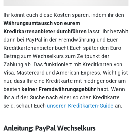
Ihr könnt euch diese Kosten sparen, indem ihr den
Währungsumtausch von eurem
Kreditkartenanbieter durchführen
lasst. Ihr bezahlt
dann bei PayPal in der Fremdwährung und Euer
Kreditkartenanbieter bucht Euch später den Euro-
Betrag zum Wechselkurs zum Zeitpunkt der
Zahlung ab. Das funktioniert mit Kreditkarten von
Visa, Mastercard und American Express. Wichtig ist
nur, dass Ihr eine Kreditkarte mit niedriger oder am
besten
keiner Fremdwährungsgebühr
habt. Wenn
Ihr auf der Suche nach einer solchen Kreditkarte
seid, schaut Euch
unseren Kreditkarten-Guide
an.
Anleitung: PayPal Wechselkurs