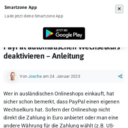
Smartzone App
Menü
Lade jetzt deine Smartzone App
Startseite
»
How-To
»
PayPal automatischen Wechselkurs deaktivieren
PayPal automatischen Wechselkurs
deaktivieren – Anleitung
Von
Joscha
am 24. Januar 2023
Wer in ausländischen Onlineshops einkauft, hat
sicher schon bemerkt, dass PayPal einen eigenen
Wechselkurs hat. Sofern der Onlineshop nicht
direkt die Zahlung in Euro anbietet oder man eine
andere Währung für die Zahlung wählt (z.B. US-