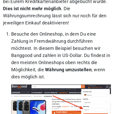
bei Eurem Kreditkartenanbieter abgebucht wurde.
Dies ist nicht mehr möglich
. Die
Währungsumrechnung lässt sich nur noch für den
jeweiligen Einkauf deaktivieren!
Besuche den Onlineshop, in dem Du eine
Zahlung in Fremdwährung durchführen
möchtest. In diesem Beispiel besuchen wir
Banggood und zahlen in US-Dollar. Du findest in
den meisten Onlineshops oben rechts die
Möglichkeit, die
Währung umzustellen
, wenn
dies möglich ist.