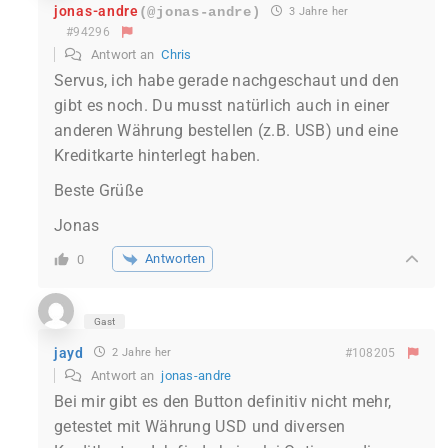
jonas-andre
(@jonas-andre)
3 Jahre her
#94296
Antwort an
Chris
Servus, ich habe gerade nachgeschaut und den
gibt es noch. Du musst natürlich auch in einer
anderen Währung bestellen (z.B. USB) und eine
Kreditkarte hinterlegt haben.
Beste Grüße
Jonas
Antworten
0
Gast
jayd
2 Jahre her
#108205
Antwort an
jonas-andre
Bei mir gibt es den Button definitiv nicht mehr,
getestet mit Währung USD und diversen