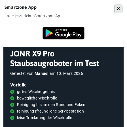
Smartzone App
Menü
Lade jetzt deine Smartzone App
Startseite
»
Gadgets
»
Saugroboter
»
JONR X9 Pro Staubsaugroboter i
JONR X9 Pro
Staubsaugroboter im Test
Getestet von
Manuel
am
10. März 2026
Vorteile
gutes Wischergebnis
bewegliche Wischrolle
Reinigung bis an den Rand und Ecken
reinigungsfreundliche Servicestation
leise Trocknung der Wischrolle