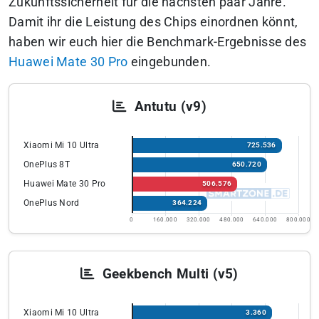
Zukunftssicherheit für die nächsten paar Jahre.
Damit ihr die Leistung des Chips einordnen könnt,
haben wir euch hier die Benchmark-Ergebnisse des
Huawei Mate 30 Pro
eingebunden.
Antutu (v9)
Xiaomi Mi 10 Ultra
725.536
OnePlus 8T
650.720
Huawei Mate 30 Pro
506.576
OnePlus Nord
364.224
0
160.000
320.000
480.000
640.000
800.000
Geekbench Multi (v5)
Xiaomi Mi 10 Ultra
3.360