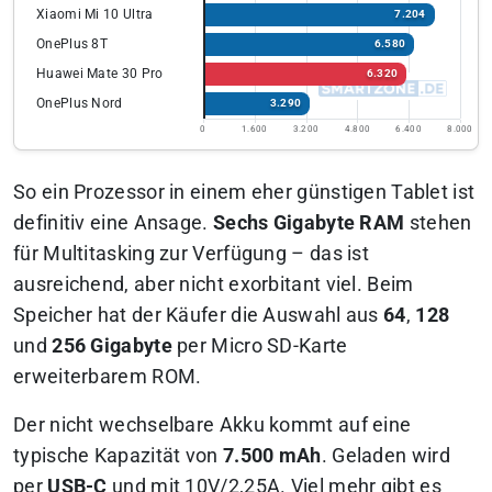
Xiaomi Mi 10 Ultra
7.204
OnePlus 8T
6.580
Huawei Mate 30 Pro
6.320
OnePlus Nord
3.290
0
1.600
3.200
4.800
6.400
8.000
So ein Prozessor in einem eher günstigen Tablet ist
definitiv eine Ansage.
Sechs Gigabyte RAM
stehen
für Multitasking zur Verfügung – das ist
ausreichend, aber nicht exorbitant viel. Beim
Speicher hat der Käufer die Auswahl aus
64
,
128
und
256 Gigabyte
per Micro SD-Karte
erweiterbarem ROM.
Der nicht wechselbare Akku kommt auf eine
typische Kapazität von
7.500 mAh
. Geladen wird
per
USB-C
und mit 10V/2,25A. Viel mehr gibt es