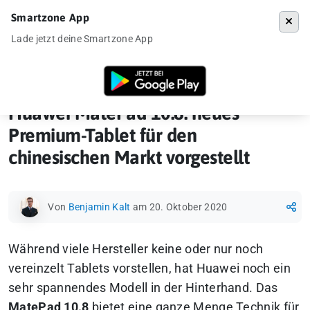
Smartzone App
Menü
Lade jetzt deine Smartzone App
Startseite
»
Gadgets
»
Huawei MatePad 10.8: neues Premium-Tablet für
Huawei MatePad 10.8: neues
Premium-Tablet für den
chinesischen Markt vorgestellt
Von
Benjamin Kalt
am 20. Oktober 2020
Während viele Hersteller keine oder nur noch
vereinzelt Tablets vorstellen, hat Huawei noch ein
sehr spannendes Modell in der Hinterhand. Das
MatePad 10.8
bietet eine ganze Menge Technik für