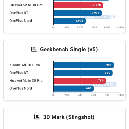
Huawei Mate 30 Pro
2.970
OnePlus 8T
2.900
OnePlus Nord
1.933
0
800
1.600
2.400
3.200
4.000
Geekbench Single (v5)
Xiaomi Mi 10 Ultra
905
OnePlus 8T
880
Huawei Mate 30 Pro
780
OnePlus Nord
608
0
200
400
600
800
1.000
3D Mark (Slingshot)