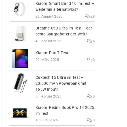
Xiaomi Smart Band 10 im Test –
weiterhin alternativlos?
26. August 2025
28
Dreame X50 Ultra im Test – der
beste Saugroboter der Welt?
4. Februar 2025
5
Xiaomi Pad 7 Test
29. März 2025
0
Cuktech 15 Ultra im Test –
20.000 mAh Powerbank mit
165W Input!
5. Februar 2025
0
Xiaomi Redmi Book Pro 14 2025
im Test
10. Juni 2025
0