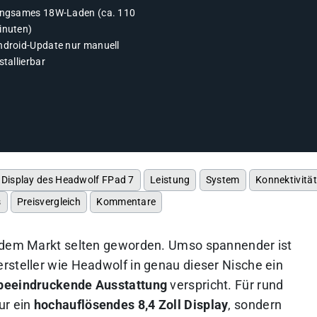
angsames 18W-Laden (ca. 110
inuten)
ndroid-Update nur manuell
stallierbar
Display des Headwolf FPad 7
Leistung
System
Konnektivitä
s
Preisvergleich
Kommentare
f dem Markt selten geworden. Umso spannender ist
rsteller wie Headwolf in genau dieser Nische ein
beeindruckende Ausstattung
verspricht. Für rund
ur ein
hochauflösendes 8,4 Zoll Display
, sondern