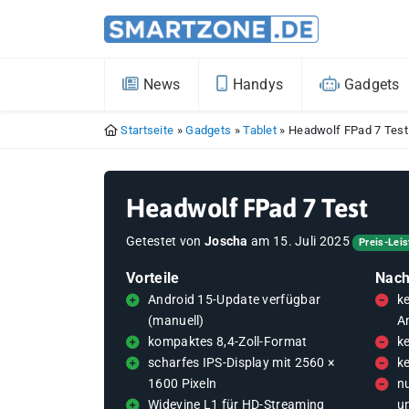
News
Handys
Gadgets
Startseite
»
Gadgets
»
Tablet
»
Headwolf FPad 7 Test
Headwolf FPad 7 Test
Getestet von
Joscha
am
15. Juli 2025
Preis-Leis
Vorteile
Nach
Android 15-Update verfügbar
ke
(manuell)
A
kompaktes 8,4-Zoll-Format
k
scharfes IPS-Display mit 2560 ×
k
1600 Pixeln
n
Widevine L1 für HD-Streaming
u