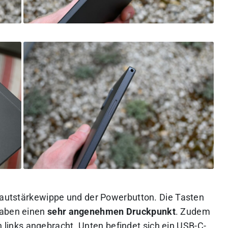
 Lautstärkewippe und der Powerbutton. Die Tasten
haben einen
sehr angenehmen Druckpunkt
. Zudem
 links angebracht. Unten befindet sich ein USB-C-