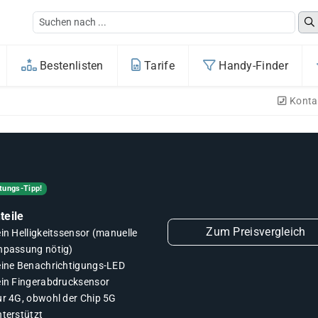
Bestenlisten
Tarife
Handy-Finder
Konta
tungs-Tipp!
teile
Zum Preisvergleich
in Helligkeitssensor (manuelle
npassung nötig)
eine Benachrichtigungs-LED
ein Fingerabdrucksensor
ur 4G, obwohl der Chip 5G
nterstützt