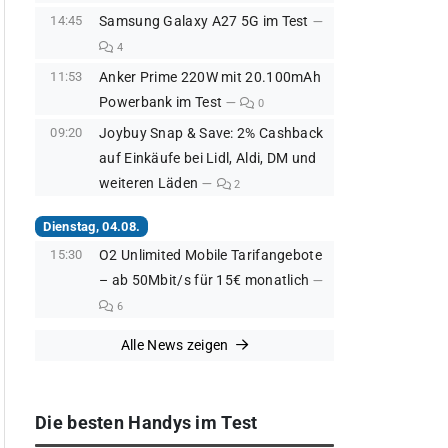
14:45
Samsung Galaxy A27 5G im Test
4
11:53
Anker Prime 220W mit 20.100mAh
Powerbank im Test
0
09:20
Joybuy Snap & Save: 2% Cashback
auf Einkäufe bei Lidl, Aldi, DM und
weiteren Läden
2
Dienstag, 04.08.
15:30
O2 Unlimited Mobile Tarifangebote
– ab 50Mbit/s für 15€ monatlich
6
Alle News zeigen
Die besten Handys im Test