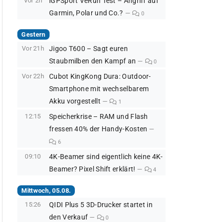
Vor 2h
iGPSport VeRun Test – Angriff auf
Garmin, Polar und Co.?
0
Gestern
Vor 21h
Jigoo T600 – Sagt euren
Staubmilben den Kampf an
0
Vor 22h
Cubot KingKong Dura: Outdoor-
Smartphone mit wechselbarem
Akku vorgestellt
1
12:15
Speicherkrise – RAM und Flash
fressen 40% der Handy-Kosten
6
09:10
4K-Beamer sind eigentlich keine 4K-
Beamer? Pixel Shift erklärt!
4
Mittwoch, 05.08.
15:26
QIDI Plus 5 3D-Drucker startet in
den Verkauf
0