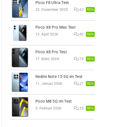
Poco F8 Ultra Test
93%
22. Dezember 2025
62
Poco X8 Pro Max Test
93%
12. April 2026
50
Poco X8 Pro Test
93%
17. März 2026
73
Redmi Note 15 5G im Test
90%
11. Januar 2026
21
Poco M8 5G im Test
90%
3. Februar 2026
23