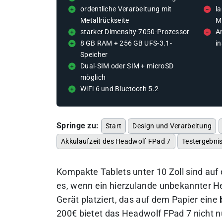
ordentliche Verarbeitung mit
l
Metallrückseite
M
starker Dimensity-7050-Prozessor
A
8 GB RAM + 256 GB UFS-3.1-
in
Speicher
Dual-SIM oder SIM + microSD
möglich
WiFi 6 und Bluetooth 5.2
Springe zu:
Start
Design und Verarbeitung
Akkulaufzeit des Headwolf FPad 7
Testergebni
Kompakte Tablets unter 10 Zoll sind au
es, wenn ein hierzulande unbekannter He
Gerät platziert, das auf dem Papier eine
200€ bietet das Headwolf FPad 7 nicht n