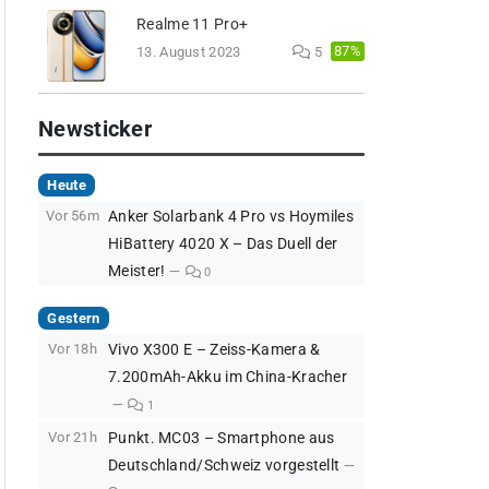
Realme 11 Pro+
87%
13. August 2023
5
Newsticker
Heute
Vor 56m
Anker Solarbank 4 Pro vs Hoymiles
HiBattery 4020 X – Das Duell der
Meister!
0
Gestern
Vor 18h
Vivo X300 E – Zeiss-Kamera &
7.200mAh-Akku im China-Kracher
1
Vor 21h
Punkt. MC03 – Smartphone aus
Deutschland/Schweiz vorgestellt