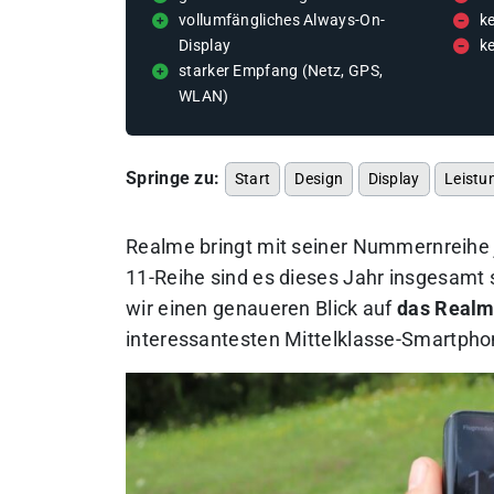
vollumfängliches Always-On-
k
Display
ke
starker Empfang (Netz, GPS,
WLAN)
Springe zu:
Start
Design
Display
Leistu
Realme bringt mit seiner Nummernreihe 
11-Reihe sind es dieses Jahr insgesamt 
wir einen genaueren Blick auf
das Realm
interessantesten Mittelklasse-Smartphon