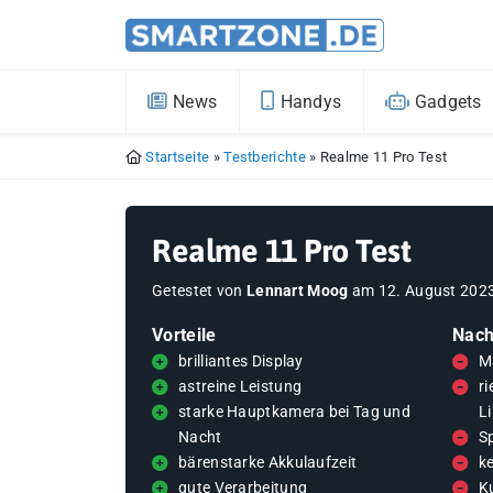
News
Handys
Gadgets
Startseite
»
Testberichte
»
Realme 11 Pro Test
Realme 11 Pro Test
Getestet von
Lennart Moog
am
12. August 202
Vorteile
Nach
brilliantes Display
M
astreine Leistung
r
starke Hauptkamera bei Tag und
L
Nacht
Sp
bärenstarke Akkulaufzeit
k
gute Verarbeitung
K