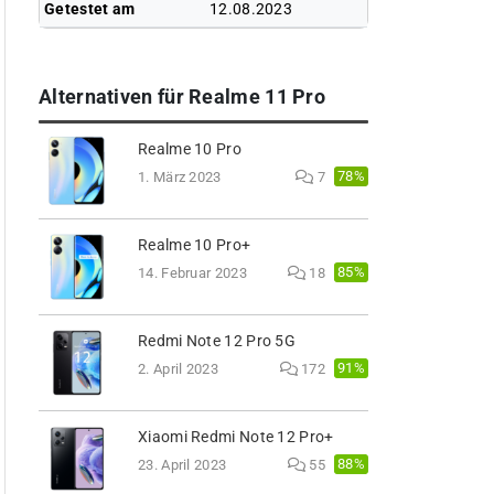
Getestet am
12.08.2023
Alternativen für Realme 11 Pro
Realme 10 Pro
78%
1. März 2023
7
Realme 10 Pro+
85%
14. Februar 2023
18
Redmi Note 12 Pro 5G
91%
2. April 2023
172
Xiaomi Redmi Note 12 Pro+
88%
23. April 2023
55