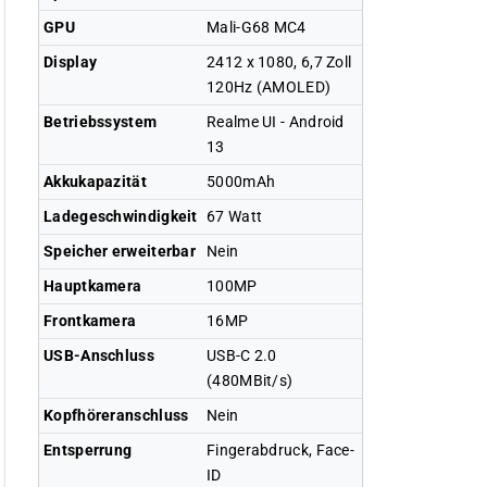
GPU
Mali-G68 MC4
Display
2412 x 1080, 6,7 Zoll
120Hz (AMOLED)
Betriebssystem
Realme UI - Android
13
Akkukapazität
5000mAh
Ladegeschwindigkeit
67 Watt
Speicher erweiterbar
Nein
Hauptkamera
100MP
Frontkamera
16MP
USB-Anschluss
USB-C 2.0
(480MBit/s)
Kopfhöreranschluss
Nein
Entsperrung
Fingerabdruck, Face-
ID