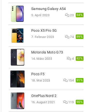
Samsung Galaxy A54
84%
5. April 2023
23
Poco X5 Pro 5G
89%
7. Februar 2023
74
Motorola Moto G73
82%
14. März 2023
4
Poco F5
91%
18. Mai 2023
154
OnePlus Nord 2
90%
16. August 2021
119