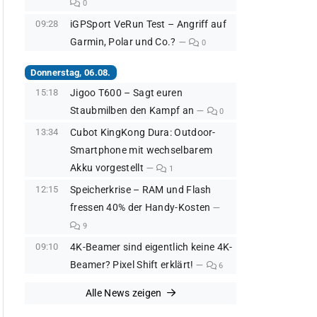
0
09:28
iGPSport VeRun Test – Angriff auf
Garmin, Polar und Co.?
0
Donnerstag, 06.08.
15:18
Jigoo T600 – Sagt euren
Staubmilben den Kampf an
0
13:34
Cubot KingKong Dura: Outdoor-
Smartphone mit wechselbarem
Akku vorgestellt
1
12:15
Speicherkrise – RAM und Flash
fressen 40% der Handy-Kosten
9
09:10
4K-Beamer sind eigentlich keine 4K-
Beamer? Pixel Shift erklärt!
6
Alle News zeigen