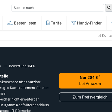
Bestenlisten
Tarife
Handy-Finder
Konta
3
Bewertung:
84%
teile
*
Nur 284 €
akrosensor nicht nutzbar
bei Amazon
iesiges Kameraelement für eine
inse
Zum Preisvergleich
eicher nicht erweiterbar
ein 3,5mm Kopfhöreranschluss
unststoff-Rückseite