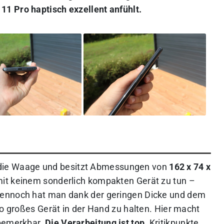
1 Pro haptisch exzellent anfühlt.
die Waage und besitzt Abmessungen von
162 x 74 x
 mit keinem sonderlich kompakten Gerät zu tun –
Dennoch hat man dank der geringen Dicke und dem
so großes Gerät in der Hand zu halten. Hier macht
 bemerkbar.
Die Verarbeitung ist top.
Kritikpunkte