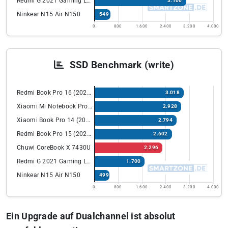
Redmi G 2021 Gaming Laptop
3.100
Ninkear N15 Air N150
549
0
800
1.600
2.400
3.200
4.000
SSD Benchmark (write)
Redmi Book Pro 16 (2024) mit Intel Ultra
3.018
Xiaomi Mi Notebook Pro X 15
2.928
Xiaomi Book Pro 14 (2022)
2.794
Redmi Book Pro 15 (2022) Ryzen Edition
2.602
Chuwi CoreBook X 7430U
2.296
Redmi G 2021 Gaming Laptop
1.700
Ninkear N15 Air N150
499
0
800
1.600
2.400
3.200
4.000
Ein Upgrade auf Dualchannel ist absolut