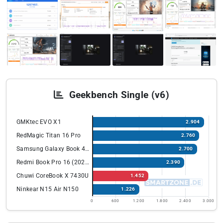
Geekbench Single (v6)
GMKtec EVO X1
2.904
RedMagic Titan 16 Pro
2.760
Samsung Galaxy Book 4 Edge 14”
2.700
Redmi Book Pro 16 (2024) mit Intel Ultra
2.390
Chuwi CoreBook X 7430U
1.452
Ninkear N15 Air N150
1.226
0
600
1.200
1.800
2.400
3.000