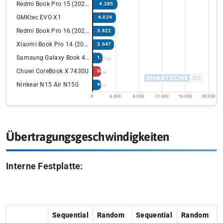
Redmi Book Pro 15 (2022) Ryzen Edition
4.285
GMKtec EVO X1
4.024
Redmi Book Pro 16 (2024) mit Intel Ultra
3.822
Xiaomi Book Pro 14 (2022)
3.647
Samsung Galaxy Book 4 Edge 14”
1.710
Chuwi CoreBook X 7430U
884
Ninkear N15 Air N150
451
0
4.000
8.000
12.000
16.000
20.000
Übertragungsgeschwindigkeiten
Interne Festplatte:
Sequential
Random
Sequential
Random