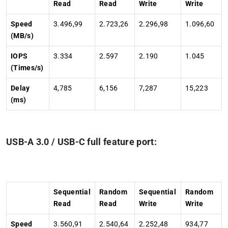
Read
Read
Write
Write
Speed
3.496,99
2.723,26
2.296,98
1.096,60
(MB/s)
IOPS
3.334
2.597
2.190
1.045
(Times/s)
Delay
4,785
6,156
7,287
15,223
(ms)
USB-A 3.0 / USB-C full feature port:
Sequential
Random
Sequential
Random
Read
Read
Write
Write
Speed
3.560,91
2.540,64
2.252,48
934,77