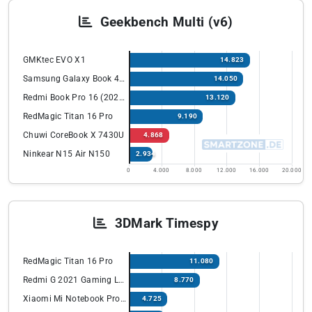
Geekbench Multi (v6)
GMKtec EVO X1
14.823
Samsung Galaxy Book 4 Edge 14”
14.050
Redmi Book Pro 16 (2024) mit Intel Ultra
13.120
RedMagic Titan 16 Pro
9.190
Chuwi CoreBook X 7430U
4.868
Ninkear N15 Air N150
2.934
0
4.000
8.000
12.000
16.000
20.000
3DMark Timespy
RedMagic Titan 16 Pro
11.080
Redmi G 2021 Gaming Laptop
8.770
Xiaomi Mi Notebook Pro X 15
4.725