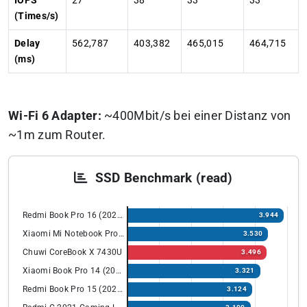
IOPS
27
38
33
33
(Times/s)
Delay
562,787
403,382
465,015
464,715
(ms)
Wi-Fi 6 Adapter:
~400Mbit/s bei einer Distanz von
~1m zum Router.
SSD Benchmark (read)
Redmi Book Pro 16 (2024) mit Intel Ultra
3.944
Xiaomi Mi Notebook Pro X 15
3.530
Chuwi CoreBook X 7430U
3.496
Xiaomi Book Pro 14 (2022)
3.321
Redmi Book Pro 15 (2022) Ryzen Edition
3.124