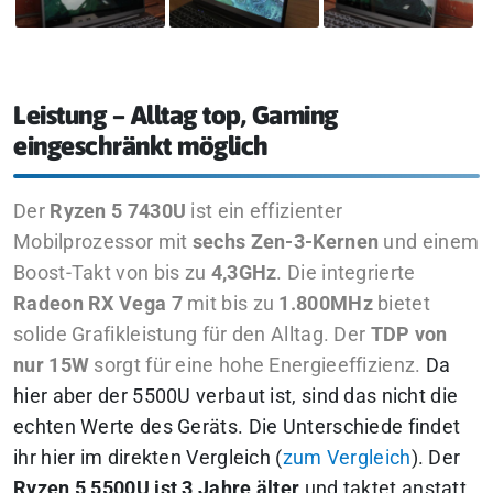
Leistung – Alltag top, Gaming
eingeschränkt möglich
Der
Ryzen 5 7430U
ist ein effizienter
Mobilprozessor mit
sechs Zen-3-Kernen
und einem
Boost-Takt von bis zu
4,3GHz
. Die integrierte
Radeon RX Vega 7
mit bis zu
1.800MHz
bietet
solide Grafikleistung für den Alltag. Der
TDP von
nur 15W
sorgt für eine hohe Energieeffizienz.
Da
hier aber der 5500U verbaut ist, sind das nicht die
echten Werte des Geräts. Die Unterschiede findet
ihr hier im direkten Vergleich (
zum Vergleich
). Der
Ryzen 5 5500U ist 3 Jahre älter
und taktet anstatt