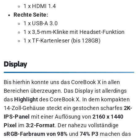
1 x HDMI 1.4
Rechte Seite:
1 x USB-A 3.0
1 x 3,5-mm-Klinke mit Headset-Funktion
1 x TF-Kartenleser (bis 128GB)
Display
Bis hierhin konnte uns das CoreBook X in allen
Bereichen überzeugen. Das Display ist allerdings
das
Highlight
des CoreBook X. In dem kompakten
14-Zoll-Gehäuse steckt ein gestochen scharfes
2K-
IPS-Panel
mit einer Auflösung von
2160 x 1440
Pixel
im
3:2-Format
. Der nahezu vollständige
sRGB-Farbraum von 98%
und
74% P3
machen das