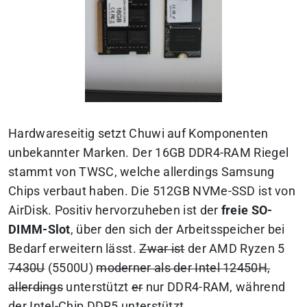
Hardwareseitig setzt Chuwi auf Komponenten
unbekannter Marken. Der 16GB DDR4-RAM Riegel
stammt von TWSC, welche allerdings Samsung
Chips verbaut haben. Die 512GB NVMe-SSD ist von
AirDisk. Positiv hervorzuheben ist der
freie SO-
DIMM-Slot
, über den sich der Arbeitsspeicher bei
Bedarf erweitern lässt.
Zwar ist
der AMD Ryzen 5
7430U
(5500U)
moderner als der Intel 12450H,
allerdings
unterstützt
er
nur DDR4-RAM, während
der Intel-Chip DDR5 unterstützt.