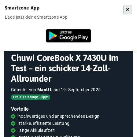
Smartzone App
Menü
Lade jetzt deine Smartzone App
Startseite
»
Gadgets
»
Laptop
»
Chuwi CoreBook X 7430U im Test – ein 
Chuwi CoreBook X 7430U im
Test – ein schicker 14-Zoll-
Allrounder
Getestet von
ManU L
am
19. September 2025
Preis-Leistungs-Tipp!
Vorteile
hochwertiges und ansprechendes Design
starke, effiziente Leistung
lange Akkulaufzeit