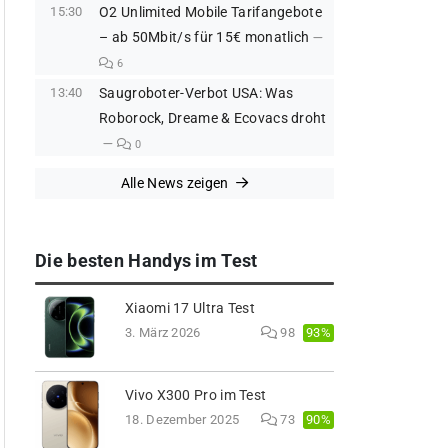
15:30
O2 Unlimited Mobile Tarifangebote
– ab 50Mbit/s für 15€ monatlich
6
13:40
Saugroboter-Verbot USA: Was
Roborock, Dreame & Ecovacs droht
0
Alle News zeigen
Die besten Handys im Test
Xiaomi 17 Ultra Test
93%
3. März 2026
98
Vivo X300 Pro im Test
90%
18. Dezember 2025
73