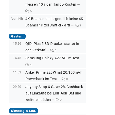
fressen 40% der Handy-Kosten
5
Vor 14h
4K-Beamer sind eigentlich keine 4K-
Beamer? Pixel Shift erklärt!
3
Gestern
15:26
QIDI Plus 5 3D-Drucker startet in
den Verkauf
0
14:45
Samsung Galaxy A27 5G im Test
4
11:53
Anker Prime 220W mit 20.100mAh
Powerbank im Test
0
09:20
Joybuy Snap & Save: 2% Cashback
auf Einkäufe bei Lidl, Aldi, DM und
weiteren Läden
2
Dienstag, 04.08.