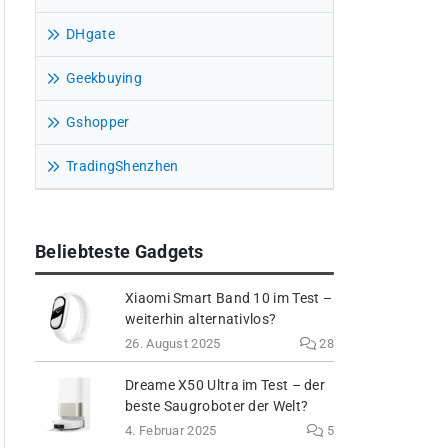
DHgate
Geekbuying
Gshopper
TradingShenzhen
Beliebteste Gadgets
Xiaomi Smart Band 10 im Test –
weiterhin alternativlos?
26. August 2025
28
Dreame X50 Ultra im Test – der
beste Saugroboter der Welt?
4. Februar 2025
5