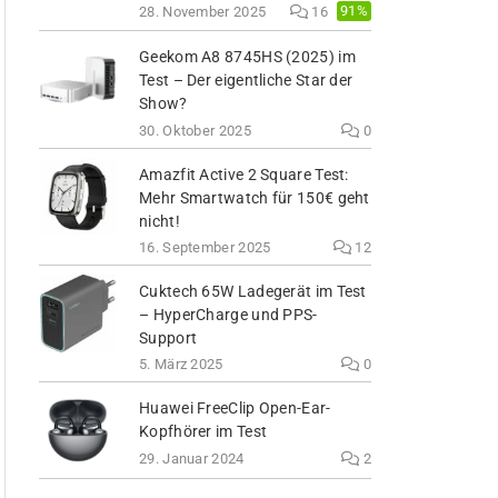
91%
28. November 2025
16
Geekom A8 8745HS (2025) im
Test – Der eigentliche Star der
Show?
30. Oktober 2025
0
Amazfit Active 2 Square Test:
Mehr Smartwatch für 150€ geht
nicht!
16. September 2025
12
Cuktech 65W Ladegerät im Test
– HyperCharge und PPS-
Support
5. März 2025
0
Huawei FreeClip Open-Ear-
Kopfhörer im Test
29. Januar 2024
2