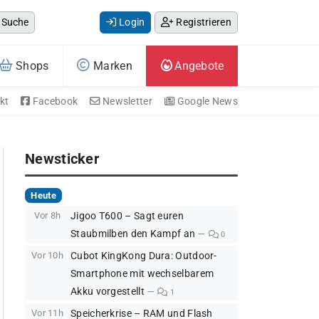
Suche
Login
Registrieren
Shops
Marken
Angebote
kt
Facebook
Newsletter
Google News
Newsticker
Heute
Vor 8h
Jigoo T600 – Sagt euren
Staubmilben den Kampf an
0
Vor 10h
Cubot KingKong Dura: Outdoor-
Smartphone mit wechselbarem
Akku vorgestellt
1
Vor 11h
Speicherkrise – RAM und Flash