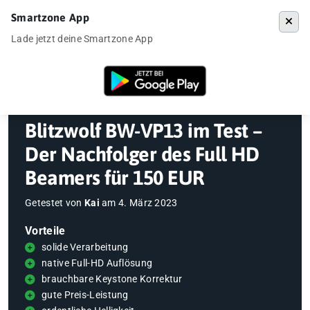
Smartzone App
Menü
Lade jetzt deine Smartzone App
Startseite
»
Gadgets
»
Beamer
»
Blitzwolf BW-VP13 im Test – Der Nac
Blitzwolf BW-VP13 im Test –
Der Nachfolger des Full HD
Beamers für 150 EUR
Getestet von
Kai
am
4. März 2023
Vorteile
solide Verarbeitung
native Full-HD Auflösung
brauchbare Keystone Korrektur
gute Preis-Leistung