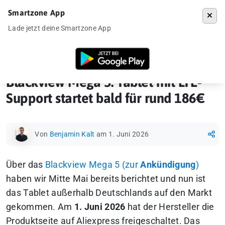
Smartzone App
Menü
Lade jetzt deine Smartzone App
Startseite
»
News
»
Blackview Mega 5: Tablet mit LTE-Support startet b
Blackview Mega 5: Tablet mit LTE-
Support startet bald für rund 186€
Von
Benjamin Kalt
am 1. Juni 2026
Über das
Blackview Mega 5 (zur
Ankündigung
)
haben wir Mitte Mai bereits berichtet und nun ist
das Tablet außerhalb Deutschlands auf den Markt
gekommen. Am
1. Juni 2026
hat der Hersteller die
Produktseite auf Aliexpress freigeschaltet. Das