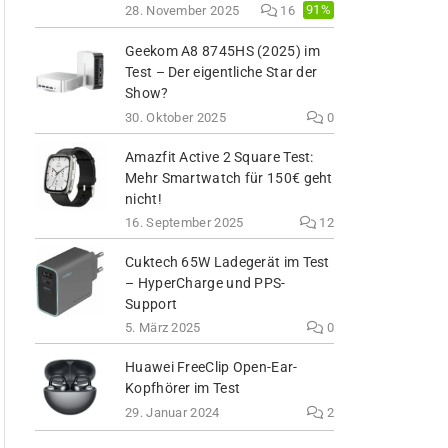
91%
28. November 2025
16
Geekom A8 8745HS (2025) im
Test – Der eigentliche Star der
Show?
30. Oktober 2025
0
Amazfit Active 2 Square Test:
Mehr Smartwatch für 150€ geht
nicht!
16. September 2025
12
Cuktech 65W Ladegerät im Test
– HyperCharge und PPS-
Support
5. März 2025
0
Huawei FreeClip Open-Ear-
Kopfhörer im Test
29. Januar 2024
2