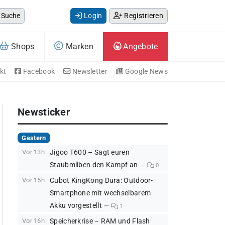
Suche
Login
Registrieren
Shops
Marken
Angebote
kt
Facebook
Newsletter
Google News
Newsticker
Gestern
Vor 13h
Jigoo T600 – Sagt euren
Staubmilben den Kampf an
0
Vor 15h
Cubot KingKong Dura: Outdoor-
Smartphone mit wechselbarem
Akku vorgestellt
1
Vor 16h
Speicherkrise – RAM und Flash