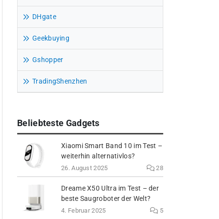
DHgate
Geekbuying
Gshopper
TradingShenzhen
Beliebteste Gadgets
Xiaomi Smart Band 10 im Test –
weiterhin alternativlos?
26. August 2025
28
Dreame X50 Ultra im Test – der
beste Saugroboter der Welt?
4. Februar 2025
5