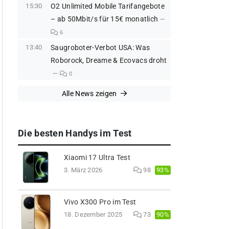
15:30
O2 Unlimited Mobile Tarifangebote
– ab 50Mbit/s für 15€ monatlich
6
13:40
Saugroboter-Verbot USA: Was
Roborock, Dreame & Ecovacs droht
0
Alle News zeigen
Die besten Handys im Test
Xiaomi 17 Ultra Test
93%
3. März 2026
98
Vivo X300 Pro im Test
90%
18. Dezember 2025
73