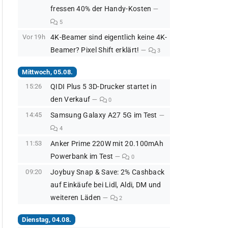
fressen 40% der Handy-Kosten
5
Vor 19h
4K-Beamer sind eigentlich keine 4K-
Beamer? Pixel Shift erklärt!
3
Mittwoch, 05.08.
15:26
QIDI Plus 5 3D-Drucker startet in
den Verkauf
0
14:45
Samsung Galaxy A27 5G im Test
4
11:53
Anker Prime 220W mit 20.100mAh
Powerbank im Test
0
09:20
Joybuy Snap & Save: 2% Cashback
auf Einkäufe bei Lidl, Aldi, DM und
weiteren Läden
2
Dienstag, 04.08.