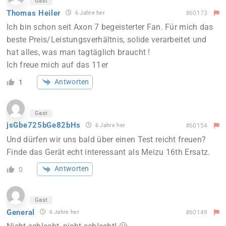
Gast
Thomas Heiler
6 Jahre her
#60173
Ich bin schon seit Axon 7 begeisterter Fan. Für mich das
beste Preis/Leistungsverhältnis, solide verarbeitet und
hat alles, was man tagtäglich braucht !
Ich freue mich auf das 11er
Antworten
1
Gast
jsGbe725bGe82bHs
6 Jahre her
#60154
Und dürfen wir uns bald über einen Test reicht freuen?
Finde das Gerät echt interessant als Meizu 16th Ersatz.
Antworten
0
Gast
General
6 Jahre her
#60149