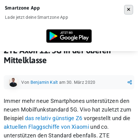
Smartzone App
Menü
Lade jetzt deine Smartzone App
Startseite
»
Ankündigung
»
ZTE Axon 11: 5G in der oberen Mittelklasse
ZTE Axon 11: 5G in der oberen
Mittelklasse
Von
Benjamin Kalt
am 30. März 2020
Immer mehr neue Smartphones unterstützen den
neuen Mobilfunkstandard 5G. Vivo hat zuletzt zum
Beispiel
das relativ günstige Z6
vorgestellt und die
aktuellen Flaggschiffe von Xiaomi
und co.
unterstützen den Standard ebenfalls. ZTE