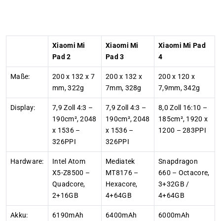
Xiaomi Mi
Xiaomi Mi
Xiaomi Mi Pad
Pad 2
Pad 3
4
Maße:
200 x 132 x 7
200 x 132 x
200 x 120 x
mm, 322g
7mm, 328g
7,9mm, 342g
Display:
7,9 Zoll 4:3 –
7,9 Zoll 4:3 –
8,0 Zoll 16:10 –
190cm², 2048
190cm², 2048
185cm², 1920 x
x 1536 –
x 1536 –
1200 – 283PPI
326PPI
326PPI
Hardware:
Intel Atom
Mediatek
Snapdragon
X5-Z8500 –
MT8176 –
660 – Octacore,
Quadcore,
Hexacore,
3+32GB /
2+16GB
4+64GB
4+64GB
Akku:
6190mAh
6400mAh
6000mAh