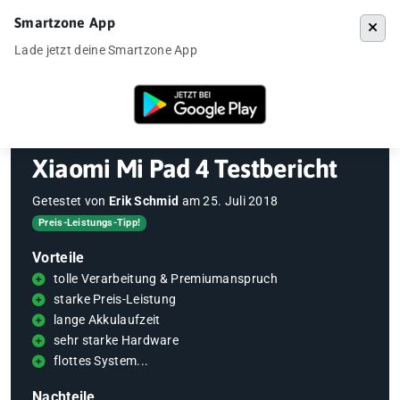
Smartzone App
Menü
Lade jetzt deine Smartzone App
Startseite
»
Gadgets
»
Xiaomi Mi Pad 4 Testbericht
Xiaomi Mi Pad 4 Testbericht
Getestet von
Erik Schmid
am
25. Juli 2018
Preis-Leistungs-Tipp!
Vorteile
tolle Verarbeitung & Premiumanspruch
starke Preis-Leistung
lange Akkulaufzeit
sehr starke Hardware
flottes System...
Nachteile