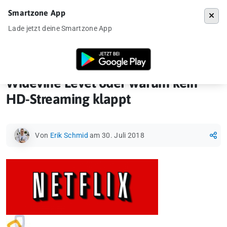
Smartzone App
Menü
Lade jetzt deine Smartzone App
Startseite
»
News
»
Widevine Level oder warum kein HD-Streaming kla
Widevine Level oder warum kein
HD-Streaming klappt
Von
Erik Schmid
am 30. Juli 2018