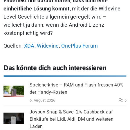
Endeffekt nur darauf hoffen, dass bald eine
einheitliche Lösung kommt,
mit der die Widevine
Level Geschichte allgemein geregelt wird –
vielleicht ja dann, wenn die Android Lizenz
kostenpflichtig wird?
Quellen:
XDA
,
Widevine
,
OnePlus Forum
Das könnte dich auch interessieren
Speicherkrise – RAM und Flash fressen 40%
der Handy-Kosten
6. August 2026
6
Joybuy Snap & Save: 2% Cashback auf
Einkäufe bei Lidl, Aldi, DM und weiteren
Läden