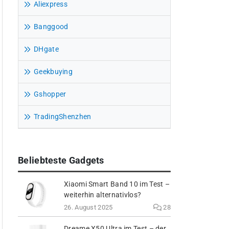
Aliexpress
Banggood
DHgate
Geekbuying
Gshopper
TradingShenzhen
Beliebteste Gadgets
Xiaomi Smart Band 10 im Test –
weiterhin alternativlos?
26. August 2025
28
Dreame X50 Ultra im Test – der