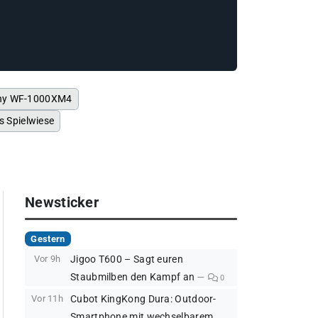
ony WF-1000XM4
s Spielwiese
Newsticker
Gestern
Vor 9h
Jigoo T600 – Sagt euren
Staubmilben den Kampf an
0
Vor 11h
Cubot KingKong Dura: Outdoor-
Smartphone mit wechselbarem