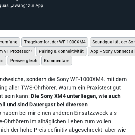
quasi „Zwang“ zur App
ferumfang
Tragekomfort der WF-1000XM4
Soundqualität der S
em V1 Prozessor?
Pairing & Konnektivität
App – Sony Connect al
is
Preisvergleich
Kommentare
rgendwelche, sondern die Sony WF-1000XM4, mit dem
ling aller TWS-Ohrhörer. Warum ein Praxistest gut
nt sein kann:
Die Sony XM4 unterliegen, wie auch
ll und sind Dauergast bei diversen
 haben bei mir einen anderen Einsatzzweck als
e-Ohrhörern im alltäglichen Leben zum vollen
mich der hohe Preis definitiv abgeschreckt, aber wie