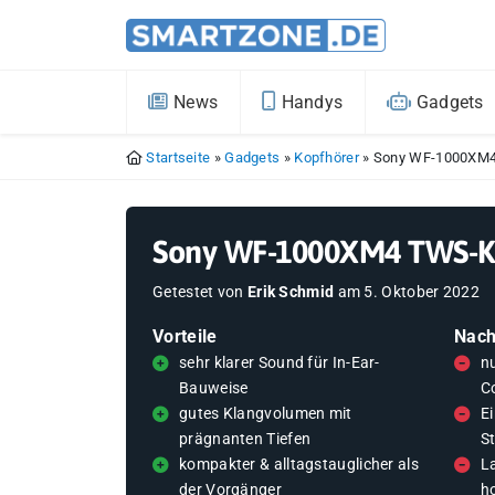
News
Handys
Gadgets
Startseite
»
Gadgets
»
Kopfhörer
»
Sony WF-1000XM4 
Sony WF-1000XM4 TWS-Kop
Getestet von
Erik Schmid
am
5. Oktober 2022
Vorteile
Nach
sehr klarer Sound für In-Ear-
n
Bauweise
C
gutes Klangvolumen mit
E
prägnanten Tiefen
St
kompakter & alltagstauglicher als
L
der Vorgänger
h