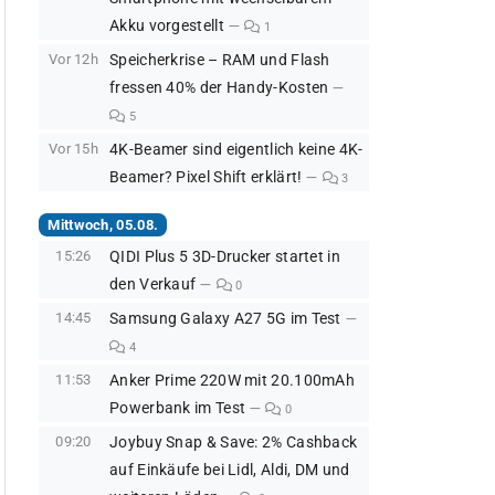
Akku vorgestellt
1
Vor 12h
Speicherkrise – RAM und Flash
fressen 40% der Handy-Kosten
5
Vor 15h
4K-Beamer sind eigentlich keine 4K-
Beamer? Pixel Shift erklärt!
3
Mittwoch, 05.08.
15:26
QIDI Plus 5 3D-Drucker startet in
den Verkauf
0
14:45
Samsung Galaxy A27 5G im Test
4
11:53
Anker Prime 220W mit 20.100mAh
Powerbank im Test
0
09:20
Joybuy Snap & Save: 2% Cashback
auf Einkäufe bei Lidl, Aldi, DM und