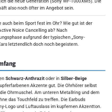
utlich die neue Generation (Sony WF-1000XM5). Die
t also noch öfter im Angebot sein.
e auch beim Sport fest im Ohr? Wie gut ist der
 Active Noice Cancelling ab? Nach
ungsphase aufgrund der typischen „Sony-
rs letztendlich doch noch begeistern.
umfang
hen
Schwarz-Anthrazit
oder in
Silber-Beige
kupferfarbenen Akzente gut. Die Ohrhörer selbst
n die Ohrmuschel. Am unteren Metallring und dem
ne das Touchfeld zu treffen. Die Earbuds
ny-Logo und Luftauslass im kupfernen Akzentton.