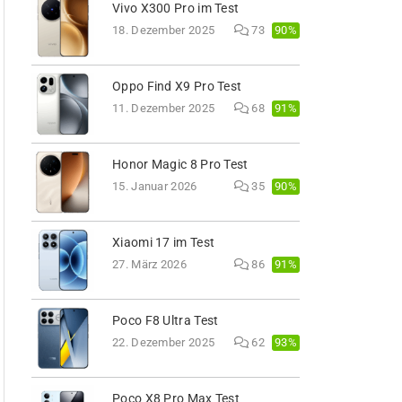
Vivo X300 Pro im Test
90%
18. Dezember 2025
73
Oppo Find X9 Pro Test
91%
11. Dezember 2025
68
Honor Magic 8 Pro Test
90%
15. Januar 2026
35
Xiaomi 17 im Test
91%
27. März 2026
86
Poco F8 Ultra Test
93%
22. Dezember 2025
62
Poco X8 Pro Max Test