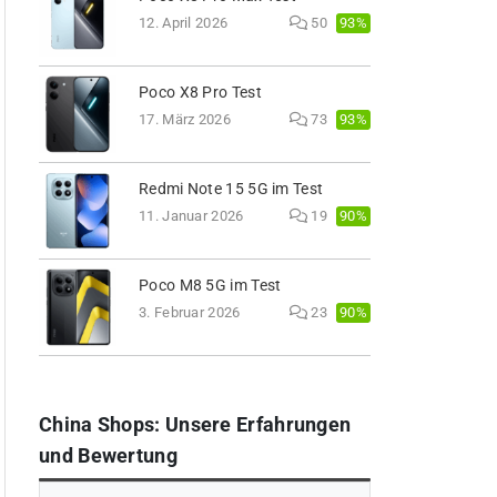
93%
12. April 2026
50
Poco X8 Pro Test
93%
17. März 2026
73
Redmi Note 15 5G im Test
90%
11. Januar 2026
19
Poco M8 5G im Test
90%
3. Februar 2026
23
China Shops: Unsere Erfahrungen
und Bewertung