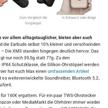
Zum Vergleich die
in Schwarz oder Beige
Vorgänger:
or allem alltagstauglicher, bieten aber auch
d die Earbuds selbst 10% kleiner und verschwinden
 – Die XM3 standen hingegen deutlich hervor. Das
gt nur noch 39,5g statt 77g. Zu den
e IPX4 Schutzklasse, die Silikon-Ohrstöpsel werden
hier hat euch Max einen
umfassenden Artikel
 es weiterentwickelte Soundtreiber, Bluetooth 5.2,
ufzeit.
ür 160€ ergattern. Für ein paar TWS-Ohrstecker
Amazon oder MediaMarkt die Ohrhörer immer wieder