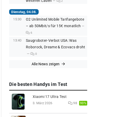
weiteren Läden
2
Dienstag, 04.08.
15:30
O2 Unlimited Mobile Tarifangebote
– ab 50Mbit/s für 15€ monatlich
6
13:40
Saugroboter-Verbot USA: Was
Roborock, Dreame & Ecovacs droht
0
Alle News zeigen
Die besten Handys im Test
Xiaomi 17 Ultra Test
93%
3. März 2026
98