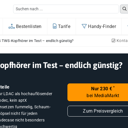
Bestenlisten
Tarife
Handy-Finder
Konta
TWS-Kopfhörer im Test – endlich günstig?
fhörer im Test – endlich günstig?
teile
*
Nur 230 €
ur LDAC als hochauflösender
bei MediaMarkt
odec, kein aptX
insetzen fummelig, Schaum-
Zum Preisvergleich
öpsel nicht für jeden
adecase nicht besonders
ochwertig