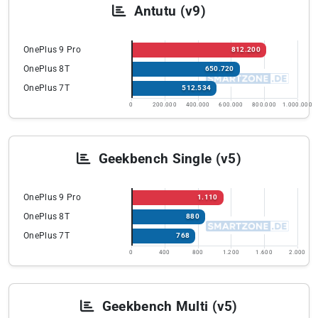
Antutu (v9)
OnePlus 9 Pro
812.200
OnePlus 8T
650.720
OnePlus 7T
512.534
0
200.000
400.000
600.000
800.000
1.000.000
Geekbench Single (v5)
OnePlus 9 Pro
1.110
OnePlus 8T
880
OnePlus 7T
768
0
400
800
1.200
1.600
2.000
Geekbench Multi (v5)