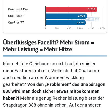
OnePlus 9 Pro
3.610
OnePlus 8T
2.900
OnePlus 7T
2.824
0
800
1.600
2.400
3.200
4.000
Überflüssiges Facelift? Mehr Strom =
Mehr Leistung = Mehr Hitze
Klar geht die Gleichung so nicht auf, da spielen
mehr Faktoren mit rein. Vielleicht hat Qualcomm
auch deutlich an der Wärmeentwicklung
gearbeitet?
Von den „Problemen“ des Snapdragon
888 wird man doch sicher etwas mitbekommen
haben?!
Mehr als genug Rechenleistung bietet der
Snapdragon 888 ohnehin schon. Auf der anderen