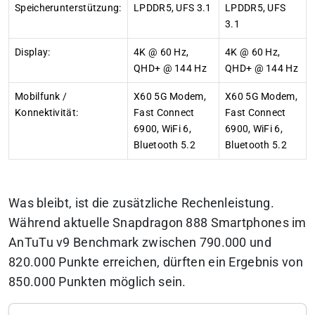
Speicherunterstützung:
LPDDR5, UFS 3.1
LPDDR5, UFS
3.1
Display:
4K @ 60 Hz,
4K @ 60 Hz,
QHD+ @ 144 Hz
QHD+ @ 144 Hz
Mobilfunk /
X60 5G Modem,
X60 5G Modem,
Konnektivität:
Fast Connect
Fast Connect
6900, WiFi 6,
6900, WiFi 6,
Bluetooth 5.2
Bluetooth 5.2
Was bleibt, ist die zusätzliche Rechenleistung.
Während aktuelle Snapdragon 888 Smartphones im
AnTuTu v9 Benchmark zwischen 790.000 und
820.000 Punkte erreichen, dürften ein Ergebnis von
850.000 Punkten möglich sein.