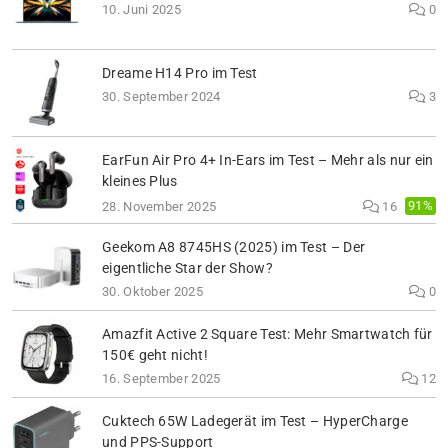
10. Juni 2025
0
Dreame H14 Pro im Test
30. September 2024
3
EarFun Air Pro 4+ In-Ears im Test – Mehr als nur ein
kleines Plus
91%
28. November 2025
16
Geekom A8 8745HS (2025) im Test – Der
eigentliche Star der Show?
30. Oktober 2025
0
Amazfit Active 2 Square Test: Mehr Smartwatch für
150€ geht nicht!
16. September 2025
12
Cuktech 65W Ladegerät im Test – HyperCharge
und PPS-Support