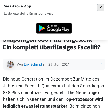
Smartzone App
Menü
Lade jetzt deine Smartzone App
Startseite
»
News
»
Snapdragon 888 Plus vorgestellt – Ein komplett üb
Snapdragon 888 Plus vorgestellt –
Ein komplett überflüssiges Facelift?
Von
Erik Schmid
am 29. Juni 2021
Die neue Generation im Dezember; Zur Mitte des
Jahres ein Facelift: Qualcomm hat den Snapdragon
888 Plus nun offiziell vorgestellt. Die Neuerungen
halten sich in Grenzen und der
Top-Prozessor wird
lediglich etwas leistungsstärker
: Beim einzelnen