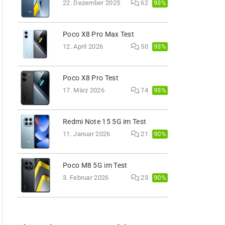
93%
22. Dezember 2025
62
Poco X8 Pro Max Test
93%
12. April 2026
50
Poco X8 Pro Test
93%
17. März 2026
74
Redmi Note 15 5G im Test
90%
11. Januar 2026
21
Poco M8 5G im Test
90%
3. Februar 2026
23