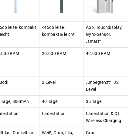
5db leise, kompakt
<45db leise,
App, Touchdisplay,
leicht
kompakt & leicht
Gyro-Sensor,
„smart“
.000 RPM
20.000 RPM
42.000 RPM
Modi
2 Level
„unbegrenzt“, 32
Level
 Tage, 800mAh
40 Tage
35 Tage
destation
Ladestation
Ladestation & QI
Wireless Charging
llblau, Dunkelblau
Weiß, Grün, Lila,
Grau