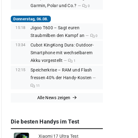
Garmin, Polar und Co.?
0
Donnerstag, 06.08.
15:18
Jigoo T600 – Sagt euren
Staubmilben den Kampf an
0
13:34
Cubot KingKong Dura: Outdoor-
Smartphone mit wechselbarem
Akku vorgestellt
1
12:15
Speicherkrise – RAM und Flash
fressen 40% der Handy-Kosten
11
Alle News zeigen
Die besten Handys im Test
Xiaomi 17 Ultra Test