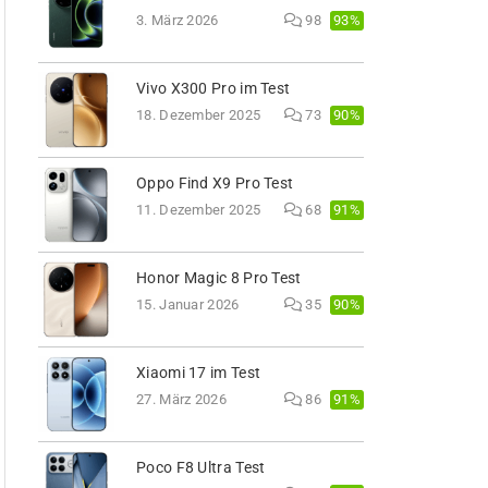
93%
3. März 2026
98
Vivo X300 Pro im Test
90%
18. Dezember 2025
73
Oppo Find X9 Pro Test
91%
11. Dezember 2025
68
Honor Magic 8 Pro Test
90%
15. Januar 2026
35
Xiaomi 17 im Test
91%
27. März 2026
86
Poco F8 Ultra Test