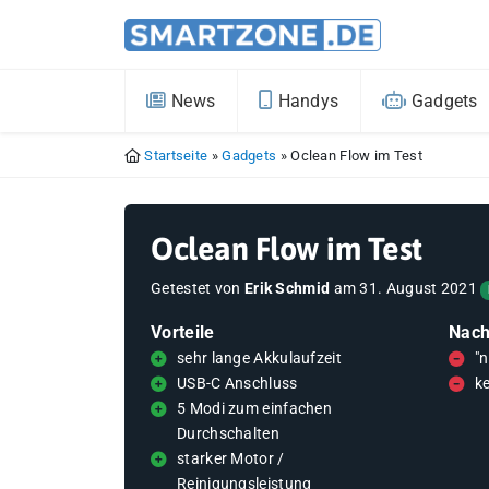
News
Handys
Gadgets
Startseite
»
Gadgets
»
Oclean Flow im Test
Oclean Flow im Test
Getestet von
Erik Schmid
am
31. August 2021
Vorteile
Nach
sehr lange Akkulaufzeit
"
USB-C Anschluss
k
5 Modi zum einfachen
Durchschalten
starker Motor /
Reinigungsleistung