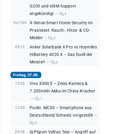
G200 und eSIM-Support
angekündigt
0
Vor 23h
X-Sense Smart Home Security im
Praxistest: Rauch-, Hitze- & CO-
Melder
0
09:12
Anker Solarbank 4 Pro vs Hoymiles
HiBattery 4020 X – Das Duell der
Meister!
0
Freitag, 07.08.
15:26
Vivo X300 E – Zeiss-Kamera &
7.200mAh-Akku im China-Kracher
7
12:33
Punkt. MC03 – Smartphone aus
Deutschland/Schweiz vorgestellt
0
09:28
iGPSport VeRun Test – Angriff auf