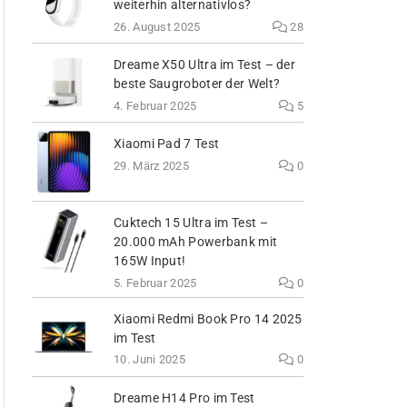
weiterhin alternativlos?
26. August 2025
28
Dreame X50 Ultra im Test – der
beste Saugroboter der Welt?
4. Februar 2025
5
Xiaomi Pad 7 Test
29. März 2025
0
Cuktech 15 Ultra im Test –
20.000 mAh Powerbank mit
165W Input!
5. Februar 2025
0
Xiaomi Redmi Book Pro 14 2025
im Test
10. Juni 2025
0
Dreame H14 Pro im Test