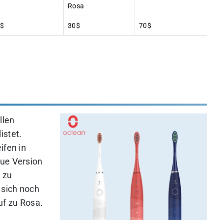
Rosa
$
30$
70$
llen
istet.
ifen in
aue Version
 zu
 sich noch
uf zu Rosa.