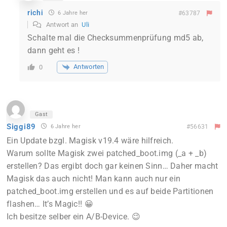
richi
6 Jahre her
#63787
Antwort an
Uli
Schalte mal die Checksummenprüfung md5 ab,
dann geht es !
Antworten
0
Gast
Siggi89
6 Jahre her
#56631
Ein Update bzgl. Magisk v19.4 wäre hilfreich.
Warum sollte Magisk zwei patched_boot.img (_a + _b)
erstellen? Das ergibt doch gar keinen Sinn… Daher macht
Magisk das auch nicht! Man kann auch nur ein
patched_boot.img erstellen und es auf beide Partitionen
flashen… It’s Magic!! 😀
Ich besitze selber ein A/B-Device. 😉