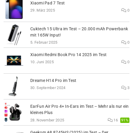
Xiaomi Pad 7 Test
29. März 2025
0
Cuktech 15 Ultra im Test – 20.000 mAh Powerbank
mit 165W Input!
5. Februar 2025
0
Xiaomi Redmi Book Pro 14 2025 im Test
10. Juni 2025
0
Dreame H14 Pro im Test
30. September 2024
3
EarFun Air Pro 4+ In-Ears im Test – Mehr als nur ein
kleines Plus
91%
28. November 2025
16
Geekom A8 8745HS (2025) im Test – Der