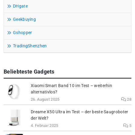
DHgate
Geekbuying
Gshopper
TradingShenzhen
Beliebteste Gadgets
Xiaomi Smart Band 10 im Test – weiterhin
alternativlos?
26. August 2025
28
Dreame X50 Ultra im Test – der beste Saugroboter
der Welt?
4. Februar 2025
5