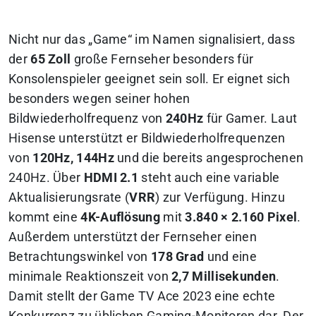
Nicht nur das „Game“ im Namen signalisiert, dass
der
65 Zoll
große Fernseher besonders für
Konsolenspieler geeignet sein soll. Er eignet sich
besonders wegen seiner hohen
Bildwiederholfrequenz von
240Hz
für Gamer. Laut
Hisense unterstützt er Bildwiederholfrequenzen
von
120Hz, 144Hz
und die bereits angesprochenen
240Hz. Über
HDMI 2.1
steht auch eine variable
Aktualisierungsrate (
VRR
) zur Verfügung. Hinzu
kommt eine
4K-Auflösung
mit
3.840 × 2.160 Pixel
.
Außerdem unterstützt der Fernseher einen
Betrachtungswinkel von
178 Grad
und eine
minimale Reaktionszeit von
2,7 Millisekunden
.
Damit stellt der Game TV Ace 2023 eine echte
Konkurrenz zu üblichen Gaming-Monitoren dar. Der