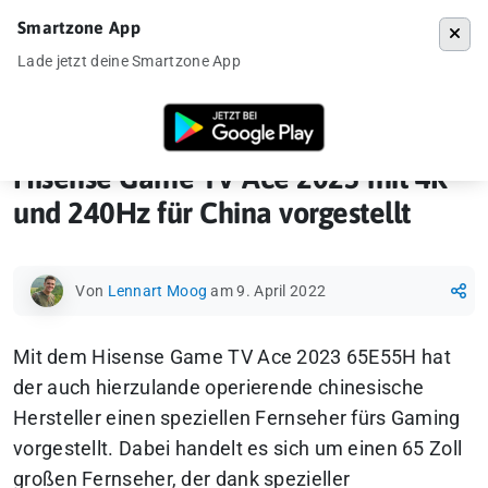
Smartzone App
Menü
Lade jetzt deine Smartzone App
Startseite
»
News
»
Hisense Game TV Ace 2023 mit 4K und 240Hz für C
Hisense Game TV Ace 2023 mit 4K
und 240Hz für China vorgestellt
Von
Lennart Moog
am 9. April 2022
Mit dem Hisense Game TV Ace 2023 65E55H hat
der auch hierzulande operierende chinesische
Hersteller einen speziellen Fernseher fürs Gaming
vorgestellt. Dabei handelt es sich um einen 65 Zoll
großen Fernseher, der dank spezieller